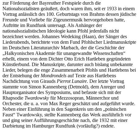
zur Förderung der Bayreuther Festspiele durch die
Nationalsozialisten geäußert, doch waren ihm, seit er 1933 in einem
Vortrag anlässlich des 100. Geburtstags von Brahms dessen jüdische
Freunde und Vorliebe für Zigeunermusik hervorgehoben hatte,
Auftritte im Rundfunk untersagt. Als Anhänger der
nationalsozialistischen Ideologie kann Pfohl jedenfalls nicht
bezeichnet werden. Johannes Wedeking (Haan), der Sänger des
Liederabends, berichtete von dem Fund Pfohlscher Liedmanuskripte
im Deutschen Literaturarchiv Marbach, der die Geschichte der
„Halkyonischen Akademie für unangewandte Wissenschaften“
erhellt, einem von dem Dichter Otto Erich Hartleben gegründeten
Künstlerbund. Die Manuskripte, darunter auch bislang unbekannte
Lieder, belegen die enge Zusammenarbeit Pfohls und Hartlebens bei
der Entstehung der
Mondrondels
auf Texte aus Hartlebens
Nachdichtung von Girauds
Pierrot Lunaire
. Der letzte Vortrag
stammte von Simon Kannenberg (Detmold), dem Anreger und
Hauptorganisator des Symposiums, und befasste sich mit der
Rhapsodie
Twardowsky
für Mezzosopran, Männerchor und
Orchester, die u. a. von Max Reger geschätzt und aufgeführt wurde.
Neben einer Einführung in den Sagenkreis um den „polnischen
Faust“ Twardowsky, stellte Kannenberg das Werk ausführlich vor
und ging seiner Aufführungsgeschichte nach, die 1932 mit einer
Darbietung im Hamburger Rundfunk (vorläufig?) endete.