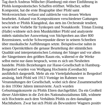
Tag durch Andreas Willscher (Hamburg) mit einer Einführung in
Pfohls kompositorisches Schaffen eröffnet. Willscher, selbst
Komponist, hat die erste Biographie über Pfohl samt
Werkverzeichnis verfasst und zahlreiche von dessen Werken
bearbeitet. Anhand von Kompositionen verschiedener Gattungen
beschrieb er Pfohls Klangideal, das stets ins Orchestrale tendiert,
sowie seine Vorliebe für Synkopen und Nonakkorde. Tristan Eissing
(Halle) widmete sich dem Musikkritiker Pfohl und analysierte
mittels statistischer Auswertung von Stichproben aus über 800
Rezensionen, welche Schwerpunkte dieser in seinem Schreiben
über musikalische Aufführungen setzte. Beispielsweise nahm in
seinen Opernkritiken die genaue Beurteilung der stimmlichen
Qualität und interpretatorischen Leistung der Sänger und vor allem
der Sängerinnen den größten Raum ein, während er die Werke
selbst meist nur dann besprach, wenn es sich um Neuheiten
handelte. Pfohls Beziehungen zur Hasse-Gesellschaft in Hamburg-
Bergedorf wurden von Wolfgang Hochstein (Geesthacht)
ausführlich dargestellt. Mehr als ein Vierteljahrhundert in Bergedorf
ansässig, hielt Pfohl seit 1913 Vorträge im Rahmen von
Veranstaltungen der Gesellschaft, wobei sich diese Zusammenarbeit
in den 1930er Jahren intensivierte. Auch wurden
Geburtstagskonzerte zu Pfohls Ehren durchgeführt. Da ein Großteil
dieser Aktivitäten in die Zeit des Nationalsozialismus fällt, widmete
sich Hochstein auch dem Verhältnis Pfohls zu den damaligen
Machthabern. Zwar hat sich Pfohl als Bewunderer Wagners positiv