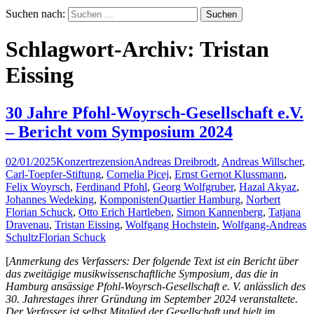
Suchen nach:
Schlagwort-Archiv: Tristan
Eissing
30 Jahre Pfohl-Woyrsch-Gesellschaft e.V.
– Bericht vom Symposium 2024
02/01/2025
Konzertrezension
Andreas Dreibrodt
,
Andreas Willscher
,
Carl-Toepfer-Stiftung
,
Cornelia Picej
,
Ernst Gernot Klussmann
,
Felix Woyrsch
,
Ferdinand Pfohl
,
Georg Wolfgruber
,
Hazal Akyaz
,
Johannes Wedeking
,
KomponistenQuartier Hamburg
,
Norbert
Florian Schuck
,
Otto Erich Hartleben
,
Simon Kannenberg
,
Tatjana
Dravenau
,
Tristan Eissing
,
Wolfgang Hochstein
,
Wolfgang-Andreas
Schultz
Florian Schuck
[
Anmerkung des Verfassers: Der folgende Text ist ein Bericht über
das zweitägige musikwissenschaftliche Symposium, das die in
Hamburg ansässige Pfohl-Woyrsch-Gesellschaft e. V. anlässlich des
30. Jahrestages ihrer Gründung im September 2024 veranstaltete.
Der Verfasser ist selbst Mitglied der Gesellschaft und hielt im