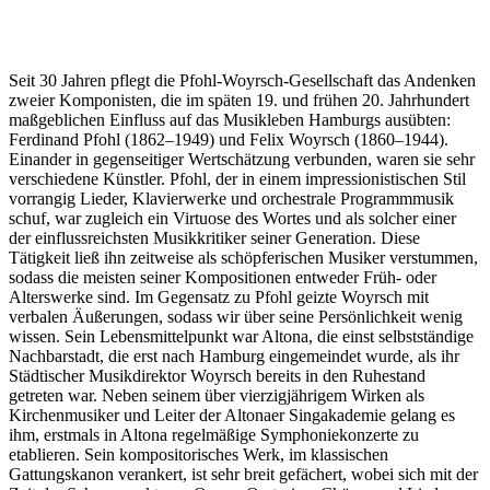
Seit 30 Jahren pflegt die Pfohl-Woyrsch-Gesellschaft das Andenken
zweier Komponisten, die im späten 19. und frühen 20. Jahrhundert
maßgeblichen Einfluss auf das Musikleben Hamburgs ausübten:
Ferdinand Pfohl (1862–1949) und Felix Woyrsch (1860–1944).
Einander in gegenseitiger Wertschätzung verbunden, waren sie sehr
verschiedene Künstler. Pfohl, der in einem impressionistischen Stil
vorrangig Lieder, Klavierwerke und orchestrale Programmmusik
schuf, war zugleich ein Virtuose des Wortes und als solcher einer
der einflussreichsten Musikkritiker seiner Generation. Diese
Tätigkeit ließ ihn zeitweise als schöpferischen Musiker verstummen,
sodass die meisten seiner Kompositionen entweder Früh- oder
Alterswerke sind. Im Gegensatz zu Pfohl geizte Woyrsch mit
verbalen Äußerungen, sodass wir über seine Persönlichkeit wenig
wissen. Sein Lebensmittelpunkt war Altona, die einst selbstständige
Nachbarstadt, die erst nach Hamburg eingemeindet wurde, als ihr
Städtischer Musikdirektor Woyrsch bereits in den Ruhestand
getreten war. Neben seinem über vierzigjährigem Wirken als
Kirchenmusiker und Leiter der Altonaer Singakademie gelang es
ihm, erstmals in Altona regelmäßige Symphoniekonzerte zu
etablieren. Sein kompositorisches Werk, im klassischen
Gattungskanon verankert, ist sehr breit gefächert, wobei sich mit der