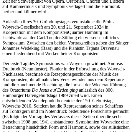
Zeit der Schwerpunkt von Opern, Oratorien, Chören und Liedern
auf Kammermusik und Symphonik verlagert und die Harmonik
herber und kühner wird.
Anlässlich ihres 30. Gründungstages veranstaltete die Pfohl-
Woyrsch-Gesellschaft am 20. und 21. September 2024 in
Kooperation mit dem KomponistenQuartier Hamburg im
Lichtwarksaal der Carl-Toepfer-Stiftung ein wissenschaftliches
Symposium. Zwischen den beiden Vortragsreihen gaben der Sänger
Johannes Wedeking (Bass) und die Pianistin Tatjana Dravenau
einen Liederabend mit Werken beider Komponisten.
Der erste Tag des Symposiums war Woyrsch gewidmet. Andreas
Dreibrodt (Neumünster), Pionier in der Erforschung des Woyrsch-
Nachlasses, beschrieb die Rezeptionsgeschichte der Musik des
Komponisten, ihr allmähliches Verschwinden aus dem Repertoire
und die zunehmende Beachtung, die ihr seit der Wiederaufführung
des Oratoriums
Da Jesus auf Erden ging
anlässlich des 800.
Hamburger Hafengeburtstags 1989 zuteil wird. Einen
entscheidenden Wendepunkt bedeutete der 150. Geburtstag
Woyrschs 2010. Seitdem hat die Repräsentation seines Schaffens
auf Tonträgern und im Notendruck bedeutende Fortschritte gemacht.
(Es folgte der Vortrag des Verfassers dieser Zeilen über die sechs
zwischen 1908 und 1941 entstandenen Symphonien Woyrschs: eine
Betrachtung hinsichtlich Form und Harmonik, sowie der stilistischen