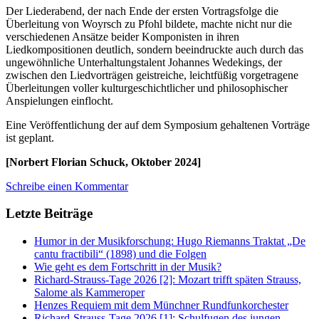
Der Liederabend, der nach Ende der ersten Vortragsfolge die
Überleitung von Woyrsch zu Pfohl bildete, machte nicht nur die
verschiedenen Ansätze beider Komponisten in ihren
Liedkompositionen deutlich, sondern beeindruckte auch durch das
ungewöhnliche Unterhaltungstalent Johannes Wedekings, der
zwischen den Liedvorträgen geistreiche, leichtfüßig vorgetragene
Überleitungen voller kulturgeschichtlicher und philosophischer
Anspielungen einflocht.
Eine Veröffentlichung der auf dem Symposium gehaltenen Vorträge
ist geplant.
[Norbert Florian Schuck, Oktober 2024]
Schreibe einen Kommentar
Letzte Beiträge
Humor in der Musikforschung: Hugo Riemanns Traktat „De
cantu fractibili“ (1898) und die Folgen
Wie geht es dem Fortschritt in der Musik?
Richard-Strauss-Tage 2026 [2]: Mozart trifft späten Strauss,
Salome als Kammeroper
Henzes Requiem mit dem Münchner Rundfunkorchester
Richard-Strauss-Tage 2026 [1]: Schulfugen des jungen