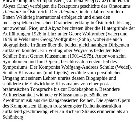
Entwicklung des Komponisten.) Cornelia Picej (Graz) und Hazal
Akyaz (Linz) verfolgten die Rezeptionsgeschichte des Oratoriums
Totentanz
in Österreich. Der
Totentanz
, in den Jahren vor dem
Ersten Weltkrieg international erfolgreich und eines den
meistgespielten deutschen Oratorien, erklang in Österreich bislang
nur zweimal. Picej und Akyaz berichteten über die Hintergründe der
Aufführungen 1926 in Linz unter Georg Wolfgruber (Vater) und
1949 in Wels unter Georg Wolfgruber (Sohn), wobei sie auch
biographische Irrtümer über die beiden gleichnamigen Dirigenten
aufklären konnten. Ein Vortrag über Woyrschs bedeutendsten
Schüler Ernst Gernot Klussmann (1901–1975), Autor von zehn
Symphonien und fünf Opern, beschloss den ersten Teil des
Symposiums. Der Komponist Wolfgang-Andreas Schultz (Wedel),
Schüler Klussmanns (und Ligetis), erzählte vom persönlichen
Umgang mit seinem Lehrer, umriss dessen Biographie und
schilderte die Entwicklung Klussmanns von einer post-
brahmsischen Tonsprache bis zur Dodekaphonie. Besondere
Aufmerksamkeit widmete er Klussmanns persönlicher
Zwölftonmusik aus dreiklangsbasierten Reihen. Die späten Opern
des Komponisten klingen trotz strengster Reihenkonstruktion
auffallend geschmeidig, eher an Richard Strauss erinnernd als an
Schönberg.