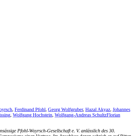
oyrsch
,
Ferdinand Pfohl
,
Georg Wolfgruber
,
Hazal Akyaz
,
Johannes
issing
,
Wolfgang Hochstein
,
Wolfgang-Andreas Schultz
Florian
sässige Pfohl-Woyrsch-Gesellschaft e. V. anlässlich des 30.