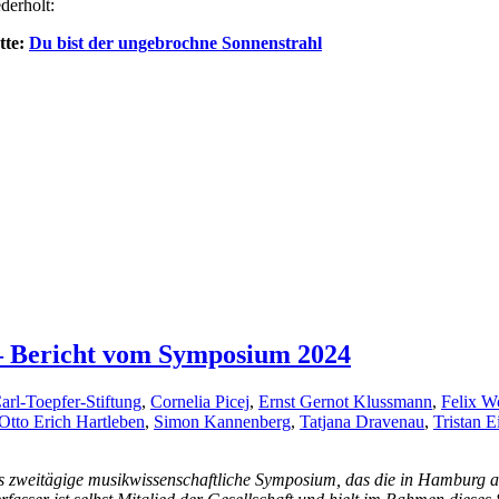
derholt:
tte:
Du bist der ungebrochne Sonnenstrahl
 – Bericht vom Symposium 2024
arl-Toepfer-Stiftung
,
Cornelia Picej
,
Ernst Gernot Klussmann
,
Felix W
Otto Erich Hartleben
,
Simon Kannenberg
,
Tatjana Dravenau
,
Tristan E
as zweitägige musikwissenschaftliche Symposium, das die in Hamburg an