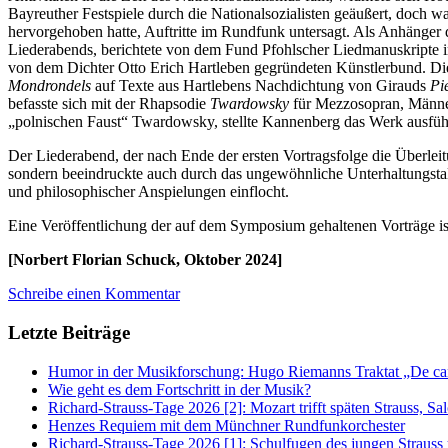
Bayreuther Festspiele durch die Nationalsozialisten geäußert, doch w
hervorgehoben hatte, Auftritte im Rundfunk untersagt. Als Anhänger d
Liederabends, berichtete von dem Fund Pfohlscher Liedmanuskripte 
von dem Dichter Otto Erich Hartleben gegründeten Künstlerbund. Die
Mondrondels
auf Texte aus Hartlebens Nachdichtung von Girauds
Pi
befasste sich mit der Rhapsodie
Twardowsky
für Mezzosopran, Männer
„polnischen Faust“ Twardowsky, stellte Kannenberg das Werk ausführ
Der Liederabend, der nach Ende der ersten Vortragsfolge die Überlei
sondern beeindruckte auch durch das ungewöhnliche Unterhaltungstale
und philosophischer Anspielungen einflocht.
Eine Veröffentlichung der auf dem Symposium gehaltenen Vorträge ist
[Norbert Florian Schuck, Oktober 2024]
Schreibe einen Kommentar
Letzte Beiträge
Humor in der Musikforschung: Hugo Riemanns Traktat „De cant
Wie geht es dem Fortschritt in der Musik?
Richard-Strauss-Tage 2026 [2]: Mozart trifft späten Strauss, 
Henzes Requiem mit dem Münchner Rundfunkorchester
Richard-Strauss-Tage 2026 [1]: Schulfugen des jungen Straus