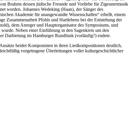
gs von Brahms dessen jüdische Freunde und Vorliebe für Zigeunermusik
ichnet werden. Johannes Wedeking (Haan), der Sänger des
onischen Akademie für unangewandte Wissenschaften“ erhellt, einem
nge Zusammenarbeit Pfohls und Hartlebens bei der Entstehung der
tmold), dem Anreger und Hauptorganisator des Symposiums, und
t wurde. Neben einer Einführung in den Sagenkreis um den
iner Darbietung im Hamburger Rundfunk (vorläufig?) endete.
 Ansätze beider Komponisten in ihren Liedkompositionen deutlich,
ichtfüßig vorgetragene Überleitungen voller kulturgeschichtlicher