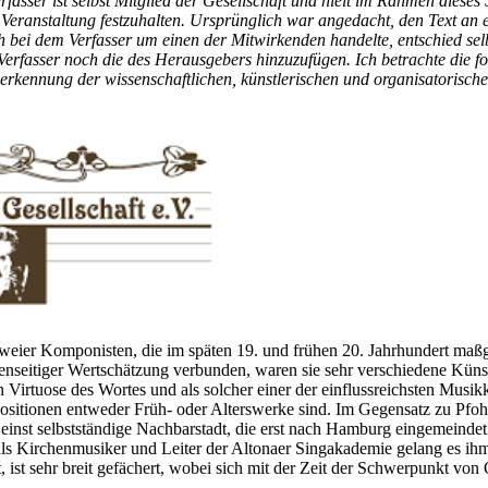
asser ist selbst Mitglied der Gesellschaft und hielt im Rahmen dieses
Veranstaltung festzuhalten. Ursprünglich war angedacht, den Text an e
ch bei dem Verfasser um einen der Mitwirkenden handelte, entschied s
fasser noch die des Herausgebers hinzuzufügen. Ich betrachte die fol
erkennung der wissenschaftlichen, künstlerischen und organisatorisch
zweier Komponisten, die im späten 19. und frühen 20. Jahrhundert ma
eitiger Wertschätzung verbunden, waren sie sehr verschiedene Künstler
rtuose des Wortes und als solcher einer der einflussreichsten Musikkrit
sitionen entweder Früh- oder Alterswerke sind. Im Gegensatz zu Pfoh
einst selbstständige Nachbarstadt, die erst nach Hamburg eingemeindet 
ls Kirchenmusiker und Leiter der Altonaer Singakademie gelang es ihm
, ist sehr breit gefächert, wobei sich mit der Zeit der Schwerpunkt 