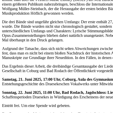
einem größeren Publikum nahezubringen, beschloss die International
Wolfgang Müller-Steinbach, der die Herausgabe der ersten beiden Bänd
Musikproduktion Höflich gewonnen werden.
Die drei Bände sind ungefähr gleichen Umfangs: Der erste enthält 27
wurde. Die Bände wurden nicht stur chronologisch gestaltet, sondern
unterschiedlichen Umfangs und Charakters: Lyrische Stimmungsbilde
Opus-Zusammenstellungen blieben dabei natürlich unangetastet. Neben
Mal überhaupt in den Druck gelangen.
Aufgrund der Tatsache, dass sich nicht selten Abweichungen zwische
fest, dass man es nicht bei einem bloßen Nachdruck der historischen
Manuskripte zur Grundlage ihrer Neuedition. In den Fällen, in denen
Das Ergebnis dieser Arbeit, die dreibändige Gesamtausgabe der Liede
Gesellschaft in Coburg und Bad Rodach der Öffentlichkeit vorgestellt
Samstag, 21. Juni 2025,
17:00 Uhr, Coburg, Aula des Gymnasiu
Entstehungsgeschichte des Draesekeschen Vokalwerks unter Mitwirku
Sonntag, 22. Juni 2025, 11:00 Uhr, Bad Rodach, Jagdschloss:
Li
Schaffensperioden Draesekes in Würdigung des Erscheinens der neu
Eintritt frei. Um eine Spende wird gebeten.