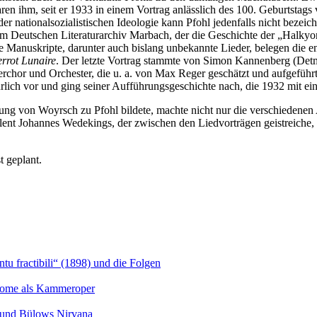
aren ihm, seit er 1933 in einem Vortrag anlässlich des 100. Geburtsta
er nationalsozialistischen Ideologie kann Pfohl jedenfalls nicht beze
im Deutschen Literaturarchiv Marbach, der die Geschichte der „Halky
 Manuskripte, darunter auch bislang unbekannte Lieder, belegen die e
errot Lunaire
. Der letzte Vortrag stammte von Simon Kannenberg (De
chor und Orchester, die u. a. von Max Reger geschätzt und aufgeführ
lich vor und ging seiner Aufführungsgeschichte nach, die 1932 mit e
tung von Woyrsch zu Pfohl bildete, machte nicht nur die verschiedenen
nt Johannes Wedekings, der zwischen den Liedvorträgen geistreiche, le
 geplant.
u fractibili“ (1898) und die Folgen
Salome als Kammeroper
s und Bülows Nirvana