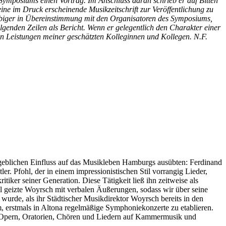
 Symposiums einen Vortrag. Im Anschluss daran schrieb er auf Bitten
ine im Druck erscheinende Musikzeitschrift zur Veröffentlichung zu
elbiger in Übereinstimmung mit den Organisatoren des Symposiums,
genden Zeilen als Bericht. Wenn er gelegentlich den Charakter einer
en Leistungen meiner geschätzten Kolleginnen und Kollegen. N.F.
ßgeblichen Einfluss auf das Musikleben Hamburgs ausübten: Ferdinand
. Pfohl, der in einem impressionistischen Stil vorrangig Lieder,
iker seiner Generation. Diese Tätigkeit ließ ihn zeitweise als
l geizte Woyrsch mit verbalen Äußerungen, sodass wir über seine
wurde, als ihr Städtischer Musikdirektor Woyrsch bereits in den
, erstmals in Altona regelmäßige Symphoniekonzerte zu etablieren.
von Opern, Oratorien, Chören und Liedern auf Kammermusik und