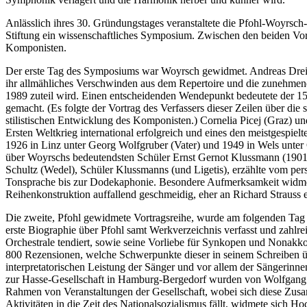
Anlässlich ihres 30. Gründungstages veranstaltete die Pfohl-Woyrs
Stiftung ein wissenschaftliches Symposium. Zwischen den beiden Vor
Komponisten.
Der erste Tag des Symposiums war Woyrsch gewidmet. Andreas Dreibr
ihr allmähliches Verschwinden aus dem Repertoire und die zunehmend
1989 zuteil wird. Einen entscheidenden Wendepunkt bedeutete der 15
gemacht. (Es folgte der Vortrag des Verfassers dieser Zeilen über 
stilistischen Entwicklung des Komponisten.) Cornelia Picej (Graz) u
Ersten Weltkrieg international erfolgreich und eines den meistgespie
1926 in Linz unter Georg Wolfgruber (Vater) und 1949 in Wels unter 
über Woyrschs bedeutendsten Schüler Ernst Gernot Klussmann (190
Schultz (Wedel), Schüler Klussmanns (und Ligetis), erzählte vom pe
Tonsprache bis zur Dodekaphonie. Besondere Aufmerksamkeit widmete
Reihenkonstruktion auffallend geschmeidig, eher an Richard Strauss 
Die zweite, Pfohl gewidmete Vortragsreihe, wurde am folgenden Tag d
erste Biographie über Pfohl samt Werkverzeichnis verfasst und zahlr
Orchestrale tendiert, sowie seine Vorliebe für Synkopen und Nonakkor
800 Rezensionen, welche Schwerpunkte dieser in seinem Schreiben üb
interpretatorischen Leistung der Sänger und vor allem der Sängerinn
zur Hasse-Gesellschaft in Hamburg-Bergedorf wurden von Wolfgang Hoch
Rahmen von Veranstaltungen der Gesellschaft, wobei sich diese Zusam
Aktivitäten in die Zeit des Nationalsozialismus fällt, widmete sich