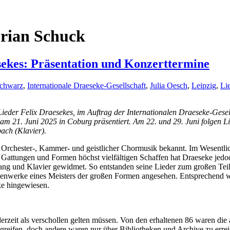
orian Schuck
sekes: Präsentation und Konzerttermine
Schwarz
,
Internationale Draeseke-Gesellschaft
,
Julia Oesch
,
Leipzig
,
Li
Lieder Felix Draesekes, im Auftrag der Internationalen Draeseke-Ges
m 21. Juni 2025 in Coburg präsentiert. Am 22. und 29. Juni folgen L
ach (Klavier).
 Orchester-, Kammer- und geistlicher Chormusik bekannt. Im Wesentli
 Gattungen und Formen höchst vielfältigen Schaffen hat Draeseke jedoc
ang und Klavier gewidmet. So entstanden seine Lieder zum großen Teil
ebenwerke eines Meisters der großen Formen angesehen. Entsprechend w
ke hingewiesen.
erzeit als verschollen gelten müssen. Von den erhaltenen 86 waren die
greifen, doch andere waren nur über Bibliotheken und Archive zu err