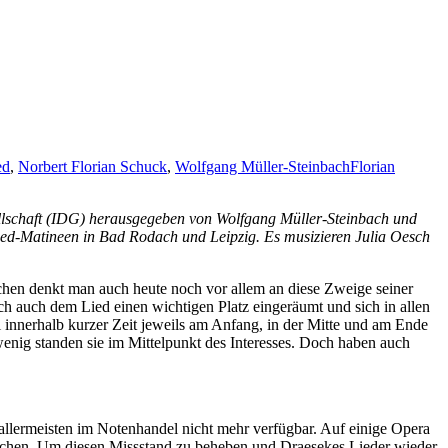
ed
,
Norbert Florian Schuck
,
Wolfgang Müller-Steinbach
Florian
ellschaft (IDG) herausgegeben von Wolfgang Müller-Steinbach und
ied-Matineen in Bad Rodach und Leipzig. Es musizieren Julia Oesch
chen denkt man auch heute noch vor allem an diese Zweige seiner
h auch dem Lied einen wichtigen Platz eingeräumt und sich in allen
 innerhalb kurzer Zeit jeweils am Anfang, in der Mitte und am Ende
enig standen sie im Mittelpunkt des Interesses. Doch haben auch
 allermeisten im Notenhandel nicht mehr verfügbar. Auf einige Opera
eichen. Um diesen Missstand zu beheben und Draesekes Lieder wieder