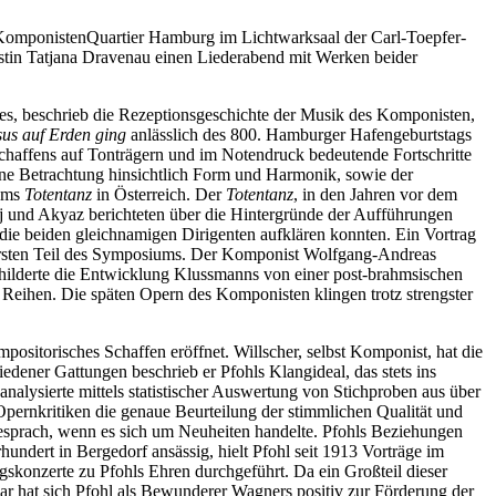
m KomponistenQuartier Hamburg im Lichtwarksaal der Carl-Toepfer-
stin Tatjana Dravenau einen Liederabend mit Werken beider
s, beschrieb die Rezeptionsgeschichte der Musik des Komponisten,
us auf Erden ging
anlässlich des 800. Hamburger Hafengeburtstags
chaffens auf Tonträgern und im Notendruck bedeutende Fortschritte
ine Betrachtung hinsichtlich Form und Harmonik, sowie der
iums
Totentanz
in Österreich. Der
Totentanz
, in den Jahren vor dem
icej und Akyaz berichteten über die Hintergründe der Aufführungen
die beiden gleichnamigen Dirigenten aufklären konnten. Ein Vortrag
ersten Teil des Symposiums. Der Komponist Wolfgang-Andreas
childerte die Entwicklung Klussmanns von einer post-brahmsischen
eihen. Die späten Opern des Komponisten klingen trotz strengster
sitorisches Schaffen eröffnet. Willscher, selbst Komponist, hat die
dener Gattungen beschrieb er Pfohls Klangideal, das stets ins
nalysierte mittels statistischer Auswertung von Stichproben aus über
pernkritiken die genaue Beurteilung der stimmlichen Qualität und
besprach, wenn es sich um Neuheiten handelte. Pfohls Beziehungen
undert in Bergedorf ansässig, hielt Pfohl seit 1913 Vorträge im
skonzerte zu Pfohls Ehren durchgeführt. Da ein Großteil dieser
war hat sich Pfohl als Bewunderer Wagners positiv zur Förderung der