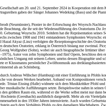
ch-Gesellschaft am 20. und 21. September 2024 in Kooperation mit de
tragsreihen gaben der Sänger Johannes Wedeking (Bass) und die Piani
odt (Neumünster), Pionier in der Erforschung des Woyrsch-Nachlasse
e Beachtung, die ihr seit der Wiederaufführung des Oratoriums
Da Jes
0. Geburtstag Woyrschs 2010. Seitdem hat die Repräsentation seines S
die sechs zwischen 1908 und 1941 entstandenen Symphonien Woyrschs: e
nd Hazal Akyaz (Linz) verfolgten die Rezeptionsgeschichte des Orator
lten deutschen Oratorien, erklang in Österreich bislang nur zweimal. P
Georg Wolfgruber (Sohn), wobei sie auch biographische Irrtümer über 
1–1975), Autor von zehn Symphonien und fünf Opern, beschloss den 
rsönlichen Umgang mit seinem Lehrer, umriss dessen Biographie und s
 er Klussmanns persönlicher Zwölftonmusik aus dreiklangsbasierten R
erinnernd als an Schönberg.
urch Andreas Willscher (Hamburg) mit einer Einführung in Pfohls kompo
eiche von dessen Werken bearbeitet. Anhand von Kompositionen verschie
de. Tristan Eissing (Halle) widmete sich dem Musikkritiker Pfohl und a
er musikalische Aufführungen setzte. Beispielsweise nahm in seinen O
en den größten Raum ein, während er die Werke selbst meist nur dann 
stein (Geesthacht) ausführlich dargestellt. Mehr als ein Vierteljahrh
menarbeit in den 1930er Jahren intensivierte. Auch wurden Geburtstag
 Hochstein auch dem Verhältnis Pfohls zu den damaligen Machthabern. Z