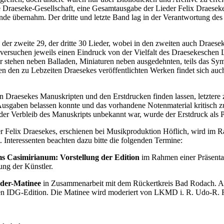
e Draeseke-Gesellschaft, eine Gesamtausgabe der Lieder Felix Draeseke
e übernahm. Der dritte und letzte Band lag in der Verantwortung des V
, der zweite 29, der dritte 30 Lieder, wobei in den zweiten auch Drae
 versuchen jeweils einen Eindruck von der Vielfalt des Draesekeschen 
r stehen neben Balladen, Miniaturen neben ausgedehnten, teils das 
 den zu Lebzeiten Draesekes veröffentlichten Werken findet sich auch 
n Draesekes Manuskripten und den Erstdrucken finden lassen, letzter
 Ausgaben belassen konnte und das vorhandene Notenmaterial kritisch 
 der Verbleib des Manuskripts unbekannt war, wurde der Erstdruck als 
r Felix Draesekes, erschienen bei Musikproduktion Höflich, wird im R
. Interessenten beachten dazu bitte die folgenden Termine:
ms Casimirianum:
Vorstellung der
Edition
im Rahmen einer Präsentat
ng der Künstler.
eder-Matinee
in Zusammenarbeit mit dem Rückertkreis Bad Rodach. A
en IDG-Edition. Die Matinee wird moderiert von LKMD i. R. Udo-R. Fo