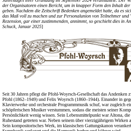
Jahrestages ihrer Gründung im September 2024 veranstaltete. Der Verf
der Organisatoren einen Bericht, um in knapper Form den Inhalt der 
geben. Nachdem die Zeitschrift Bedenken angemeldet hatte, da es si
das Maß voll zu machen und zur Personalunion von Teilnehmer und Ver
Rezension, gar einer zustimmenden, annimmt, so geschieht dies in An
Schuck, Januar 2025
]
Seit 30 Jahren pflegt die Pfohl-Woyrsch-Gesellschaft das Andenken 
Pfohl (1862–1949) und Felix Woyrsch (1860–1944). Einander in gegens
Klavierwerke und orchestrale Programmmusik schuf, war zugleich ein Vi
schöpferischen Musiker verstummen, sodass die meisten seiner Kompo
Persönlichkeit wenig wissen. Sein Lebensmittelpunkt war Altona, die 
Ruhestand getreten war. Neben seinem über vierzigjährigem Wirken a
Sein kompositorisches Werk, im klassischen Gattungskanon verankert
Symphonik verlagert und die Harmonik herber und kühner wird.