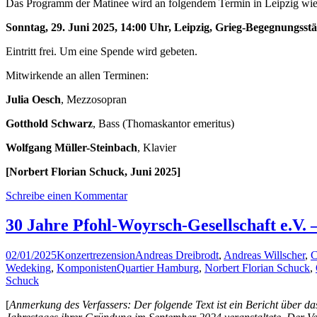
Das Programm der Matinee wird an folgendem Termin in Leipzig wie
Sonntag, 29. Juni 2025, 14:00 Uhr, Leipzig, Grieg-Begegnungsstä
Eintritt frei. Um eine Spende wird gebeten.
Mitwirkende an allen Terminen:
Julia Oesch
, Mezzosopran
Gotthold Schwarz
, Bass (Thomaskantor emeritus)
Wolfgang Müller-Steinbach
, Klavier
[Norbert Florian Schuck, Juni 2025]
Schreibe einen Kommentar
30 Jahre Pfohl-Woyrsch-Gesellschaft e.V.
02/01/2025
Konzertrezension
Andreas Dreibrodt
,
Andreas Willscher
,
C
Wedeking
,
KomponistenQuartier Hamburg
,
Norbert Florian Schuck
,
Schuck
[
Anmerkung des Verfassers: Der folgende Text ist ein Bericht über d