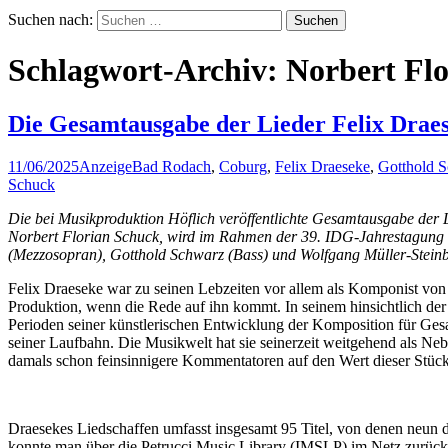
Suchen nach:
Schlagwort-Archiv: Norbert Fl
Die Gesamtausgabe der Lieder Felix Drae
11/06/2025
Anzeige
Bad Rodach
,
Coburg
,
Felix Draeseke
,
Gotthold 
Schuck
Die bei Musikproduktion Höflich veröffentlichte Gesamtausgabe der 
Norbert Florian Schuck, wird im Rahmen der 39. IDG-Jahrestagung a
(Mezzosopran), Gotthold Schwarz (Bass) und Wolfgang Müller-Steinb
Felix Draeseke war zu seinen Lebzeiten vor allem als Komponist von
Produktion, wenn die Rede auf ihn kommt. In seinem hinsichtlich der
Perioden seiner künstlerischen Entwicklung der Komposition für Ges
seiner Laufbahn. Die Musikwelt hat sie seinerzeit weitgehend als N
damals schon feinsinnigere Kommentatoren auf den Wert dieser Stüc
Draesekes Liedschaffen umfasst insgesamt 95 Titel, von denen neun d
konnte man über die Petrucci Music Library (IMSLP) im Netz zurück