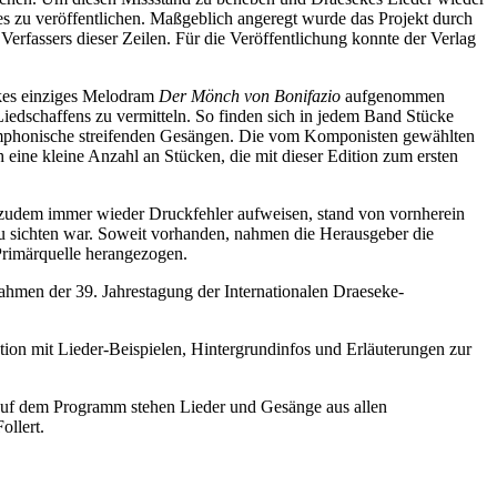
s zu veröffentlichen. Maßgeblich angeregt wurde das Projekt durch
erfassers dieser Zeilen. Für die Veröffentlichung konnte der Verlag
sekes einziges Melodram
Der Mönch von Bonifazio
aufgenommen
Liedschaffens zu vermitteln. So finden sich in jedem Band Stücke
Symphonische streifenden Gesängen. Die vom Komponisten gewählten
eine kleine Anzahl an Stücken, die mit dieser Edition zum ersten
e zudem immer wieder Druckfehler aufweisen, stand von vornherein
zu sichten war. Soweit vorhanden, nahmen die Herausgeber die
Primärquelle herangezogen.
ahmen der 39. Jahrestagung der Internationalen Draeseke-
ion mit Lieder-Beispielen, Hintergrundinfos und Erläuterungen zur
uf dem Programm stehen Lieder und Gesänge aus allen
llert.