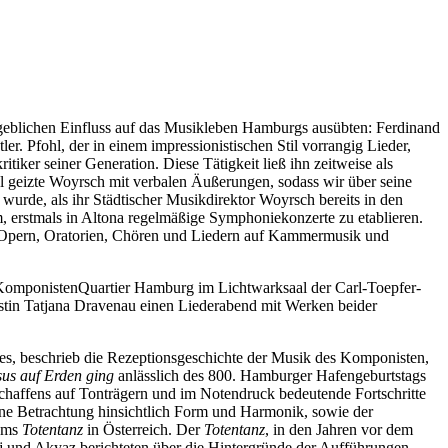
ßgeblichen Einfluss auf das Musikleben Hamburgs ausübten: Ferdinand
. Pfohl, der in einem impressionistischen Stil vorrangig Lieder,
iker seiner Generation. Diese Tätigkeit ließ ihn zeitweise als
l geizte Woyrsch mit verbalen Äußerungen, sodass wir über seine
wurde, als ihr Städtischer Musikdirektor Woyrsch bereits in den
, erstmals in Altona regelmäßige Symphoniekonzerte zu etablieren.
von Opern, Oratorien, Chören und Liedern auf Kammermusik und
m KomponistenQuartier Hamburg im Lichtwarksaal der Carl-Toepfer-
stin Tatjana Dravenau einen Liederabend mit Werken beider
s, beschrieb die Rezeptionsgeschichte der Musik des Komponisten,
us auf Erden ging
anlässlich des 800. Hamburger Hafengeburtstags
chaffens auf Tonträgern und im Notendruck bedeutende Fortschritte
ine Betrachtung hinsichtlich Form und Harmonik, sowie der
iums
Totentanz
in Österreich. Der
Totentanz
, in den Jahren vor dem
icej und Akyaz berichteten über die Hintergründe der Aufführungen