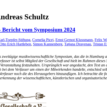
ndreas Schultz
 – Bericht vom Symposium 2024
arl-Toepfer-Stiftung
,
Cornelia Picej
,
Ernst Gernot Klussmann
,
Felix W
Otto Erich Hartleben
,
Simon Kannenberg
,
Tatjana Dravenau
,
Tristan E
as zweitägige musikwissenschaftliche Symposium, das die in Hamburg an
asser ist selbst Mitglied der Gesellschaft und hielt im Rahmen dieses
Veranstaltung festzuhalten. Ursprünglich war angedacht, den Text an e
ch bei dem Verfasser um einen der Mitwirkenden handelte, entschied s
fasser noch die des Herausgebers hinzuzufügen. Ich betrachte die fol
erkennung der wissenschaftlichen, künstlerischen und organisatorisch