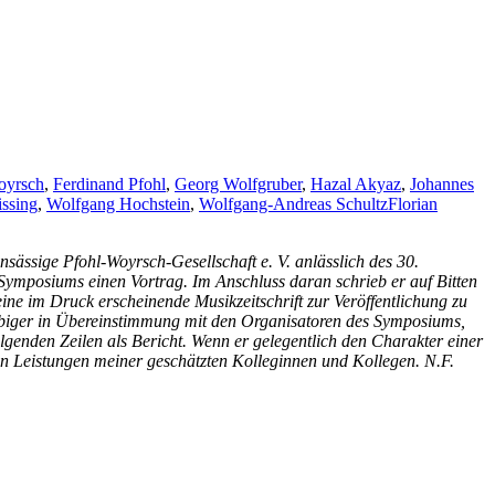
oyrsch
,
Ferdinand Pfohl
,
Georg Wolfgruber
,
Hazal Akyaz
,
Johannes
issing
,
Wolfgang Hochstein
,
Wolfgang-Andreas Schultz
Florian
sässige Pfohl-Woyrsch-Gesellschaft e. V. anlässlich des 30.
 Symposiums einen Vortrag. Im Anschluss daran schrieb er auf Bitten
ine im Druck erscheinende Musikzeitschrift zur Veröffentlichung zu
elbiger in Übereinstimmung mit den Organisatoren des Symposiums,
genden Zeilen als Bericht. Wenn er gelegentlich den Charakter einer
en Leistungen meiner geschätzten Kolleginnen und Kollegen. N.F.