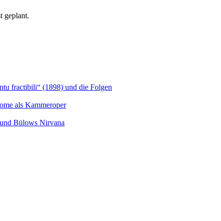
 geplant.
u fractibili“ (1898) und die Folgen
Salome als Kammeroper
s und Bülows Nirvana