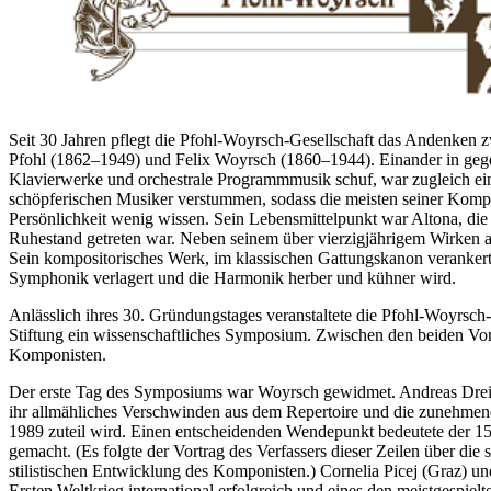
Seit 30 Jahren pflegt die Pfohl-Woyrsch-Gesellschaft das Andenken 
Pfohl (1862–1949) und Felix Woyrsch (1860–1944). Einander in gegens
Klavierwerke und orchestrale Programmmusik schuf, war zugleich ein Vi
schöpferischen Musiker verstummen, sodass die meisten seiner Kompo
Persönlichkeit wenig wissen. Sein Lebensmittelpunkt war Altona, die 
Ruhestand getreten war. Neben seinem über vierzigjährigem Wirken a
Sein kompositorisches Werk, im klassischen Gattungskanon verankert
Symphonik verlagert und die Harmonik herber und kühner wird.
Anlässlich ihres 30. Gründungstages veranstaltete die Pfohl-Woyrs
Stiftung ein wissenschaftliches Symposium. Zwischen den beiden Vor
Komponisten.
Der erste Tag des Symposiums war Woyrsch gewidmet. Andreas Dreibr
ihr allmähliches Verschwinden aus dem Repertoire und die zunehmend
1989 zuteil wird. Einen entscheidenden Wendepunkt bedeutete der 15
gemacht. (Es folgte der Vortrag des Verfassers dieser Zeilen über 
stilistischen Entwicklung des Komponisten.) Cornelia Picej (Graz) u
Ersten Weltkrieg international erfolgreich und eines den meistgespie