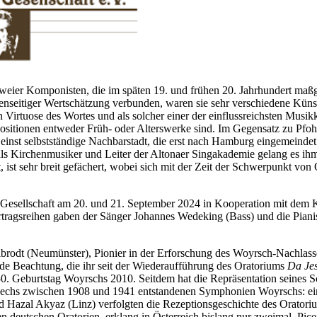
zweier Komponisten, die im späten 19. und frühen 20. Jahrhundert ma
eitiger Wertschätzung verbunden, waren sie sehr verschiedene Künstler
rtuose des Wortes und als solcher einer der einflussreichsten Musikkrit
sitionen entweder Früh- oder Alterswerke sind. Im Gegensatz zu Pfoh
einst selbstständige Nachbarstadt, die erst nach Hamburg eingemeindet 
ls Kirchenmusiker und Leiter der Altonaer Singakademie gelang es ihm
, ist sehr breit gefächert, wobei sich mit der Zeit der Schwerpunkt 
ch-Gesellschaft am 20. und 21. September 2024 in Kooperation mit de
tragsreihen gaben der Sänger Johannes Wedeking (Bass) und die Piani
odt (Neumünster), Pionier in der Erforschung des Woyrsch-Nachlasse
e Beachtung, die ihr seit der Wiederaufführung des Oratoriums
Da Jes
0. Geburtstag Woyrschs 2010. Seitdem hat die Repräsentation seines S
die sechs zwischen 1908 und 1941 entstandenen Symphonien Woyrschs: e
nd Hazal Akyaz (Linz) verfolgten die Rezeptionsgeschichte des Orator
lten deutschen Oratorien, erklang in Österreich bislang nur zweimal. P