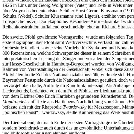
1926 in Linz unter Georg Wolfgruber (Vater) und 1949 in Wels unter 
über Woyrschs bedeutendsten Schüler Ernst Gernot Klussmann (190
Schultz (Wedel), Schüler Klussmanns (und Ligetis), erzählte vom pe
Tonsprache bis zur Dodekaphonie. Besondere Aufmerksamkeit widmete
Reihenkonstruktion auffallend geschmeidig, eher an Richard Strauss 
Die zweite, Pfohl gewidmete Vortragsreihe, wurde am folgenden Tag d
erste Biographie über Pfohl samt Werkverzeichnis verfasst und zahlr
Orchestrale tendiert, sowie seine Vorliebe für Synkopen und Nonakkor
800 Rezensionen, welche Schwerpunkte dieser in seinem Schreiben üb
interpretatorischen Leistung der Sänger und vor allem der Sängerinn
zur Hasse-Gesellschaft in Hamburg-Bergedorf wurden von Wolfgang Hoch
Rahmen von Veranstaltungen der Gesellschaft, wobei sich diese Zusam
Aktivitäten in die Zeit des Nationalsozialismus fällt, widmete sich
Bayreuther Festspiele durch die Nationalsozialisten geäußert, doch w
hervorgehoben hatte, Auftritte im Rundfunk untersagt. Als Anhänger d
Liederabends, berichtete von dem Fund Pfohlscher Liedmanuskripte 
von dem Dichter Otto Erich Hartleben gegründeten Künstlerbund. Die
Mondrondels
auf Texte aus Hartlebens Nachdichtung von Girauds
Pi
befasste sich mit der Rhapsodie
Twardowsky
für Mezzosopran, Männer
„polnischen Faust“ Twardowsky, stellte Kannenberg das Werk ausführ
Der Liederabend, der nach Ende der ersten Vortragsfolge die Überlei
sondern beeindruckte auch durch das ungewöhnliche Unterhaltungstale
und philosophischer Anspielungen einflocht.