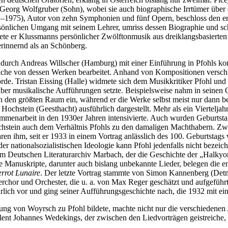
Georg Wolfgruber (Sohn), wobei sie auch biographische Irrtümer über 
1–1975), Autor von zehn Symphonien und fünf Opern, beschloss den 
rsönlichen Umgang mit seinem Lehrer, umriss dessen Biographie und s
 er Klussmanns persönlicher Zwölftonmusik aus dreiklangsbasierten R
erinnernd als an Schönberg.
urch Andreas Willscher (Hamburg) mit einer Einführung in Pfohls kompo
eiche von dessen Werken bearbeitet. Anhand von Kompositionen verschie
de. Tristan Eissing (Halle) widmete sich dem Musikkritiker Pfohl und a
er musikalische Aufführungen setzte. Beispielsweise nahm in seinen O
en den größten Raum ein, während er die Werke selbst meist nur dann 
stein (Geesthacht) ausführlich dargestellt. Mehr als ein Vierteljahrh
menarbeit in den 1930er Jahren intensivierte. Auch wurden Geburtstag
 Hochstein auch dem Verhältnis Pfohls zu den damaligen Machthabern. Z
aren ihm, seit er 1933 in einem Vortrag anlässlich des 100. Geburtsta
er nationalsozialistischen Ideologie kann Pfohl jedenfalls nicht beze
im Deutschen Literaturarchiv Marbach, der die Geschichte der „Halky
 Manuskripte, darunter auch bislang unbekannte Lieder, belegen die e
errot Lunaire
. Der letzte Vortrag stammte von Simon Kannenberg (De
chor und Orchester, die u. a. von Max Reger geschätzt und aufgeführ
lich vor und ging seiner Aufführungsgeschichte nach, die 1932 mit e
tung von Woyrsch zu Pfohl bildete, machte nicht nur die verschiedenen
nt Johannes Wedekings, der zwischen den Liedvorträgen geistreiche, le