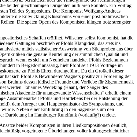
die beiden gleichnamigen Dirigenten aufklären konnten. Ein Vortrag
ersten Teil des Symposiums. Der Komponist Wolfgang-Andreas
childerte die Entwicklung Klussmanns von einer post-brahmsischen
eihen. Die späten Opern des Komponisten klingen trotz strengster
sitorisches Schaffen eröffnet. Willscher, selbst Komponist, hat die
dener Gattungen beschrieb er Pfohls Klangideal, das stets ins
nalysierte mittels statistischer Auswertung von Stichproben aus über
pernkritiken die genaue Beurteilung der stimmlichen Qualität und
besprach, wenn es sich um Neuheiten handelte. Pfohls Beziehungen
undert in Bergedorf ansässig, hielt Pfohl seit 1913 Vorträge im
skonzerte zu Pfohls Ehren durchgeführt. Da ein Großteil dieser
war hat sich Pfohl als Bewunderer Wagners positiv zur Förderung der
gs von Brahms dessen jüdische Freunde und Vorliebe für Zigeunermusik
ichnet werden. Johannes Wedeking (Haan), der Sänger des
onischen Akademie für unangewandte Wissenschaften“ erhellt, einem
nge Zusammenarbeit Pfohls und Hartlebens bei der Entstehung der
tmold), dem Anreger und Hauptorganisator des Symposiums, und
t wurde. Neben einer Einführung in den Sagenkreis um den
iner Darbietung im Hamburger Rundfunk (vorläufig?) endete.
 Ansätze beider Komponisten in ihren Liedkompositionen deutlich,
ichtfüßig vorgetragene Überleitungen voller kulturgeschichtlicher