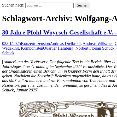
Suchen nach:
Schlagwort-Archiv: Wolfgang-A
30 Jahre Pfohl-Woyrsch-Gesellschaft e.V.
02/01/2025
Konzertrezension
Andreas Dreibrodt
,
Andreas Willscher
,
C
Wedeking
,
KomponistenQuartier Hamburg
,
Norbert Florian Schuck
,
Schuck
[
Anmerkung des Verfassers: Der folgende Text ist ein Bericht über d
Jahrestages ihrer Gründung im September 2024 veranstaltete. Der Verf
der Organisatoren einen Bericht, um in knapper Form den Inhalt der 
geben. Nachdem die Zeitschrift Bedenken angemeldet hatte, da es si
das Maß voll zu machen und zur Personalunion von Teilnehmer und Ver
Rezension, gar einer zustimmenden, annimmt, so geschieht dies in An
Schuck, Januar 2025
]