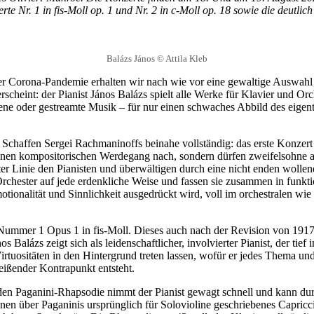
erte Nr. 1 in fis-Moll op. 1 und Nr. 2 in c-Moll op. 18 sowie die deut
Balázs János © Attila Kleb
 Corona-Pandemie erhalten wir nach wie vor eine gewaltige Auswahl a
erscheint: der Pianist János Balázs spielt alle Werke für Klavier und 
ne oder gestreamte Musik – für nur einen schwaches Abbild des eigent
Schaffen Sergei Rachmaninoffs beinahe vollständig: das erste Konzert 
 seinen kompositorischen Werdegang nach, sondern dürfen zweifelsohne 
ter Linie den Pianisten und überwältigen durch eine nicht enden wollen
hester auf jede erdenkliche Weise und fassen sie zusammen in funktio
otionalität und Sinnlichkeit ausgedrückt wird, voll im orchestralen w
ummer 1 Opus 1 in fis-Moll. Dieses auch nach der Revision von 1917 f
Balázs zeigt sich als leidenschaftlicher, involvierter Pianist, der tief 
irtuositäten in den Hintergrund treten lassen, wofür er jedes Thema un
eißender Kontrapunkt entsteht.
den Paganini-Rhapsodie nimmt der Pianist gewagt schnell und kann dur
nen über Paganinis ursprünglich für Solovioline geschriebenes Capricc