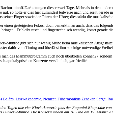
 Rachmaninoff-Darbietungen dieser zwei Tage. Mehr als in den anderen 
no auf, so holte er dies hier zumindest teilweise nach und sorgt gerade
seiner Finger sowie der Ohren der Hörer; dies stärkt die musikalische
 einen gesteigerten Fokus, doch bemerkt man auch, dass das folgende D
ringen. Er bleibt rasch und fingertechnisch wendig, kostet gerade die
ieri-Munroe gibt sich nur wenig Mühe beim musikalischen Ausgestalten
hester dafür vom Timing und überlässt ihm so einige notwendige Freihei
tte man das Mammutprogramm auch noch überbieten können?), sondern e
sch-apokalyptischen Konzerte versöhnlich, gar friedlich.
s Balázs
,
Liszt-Akademie
,
Nemzeti Filharmonikus Zenekar
,
Sergei Ra
nden Tagen alle vier Klavierkonzerte plus der Paganini-Rhapsodie von 
 Olivieri-Munroe. Die Konzerte finden am 18. Und am 19. August 2020