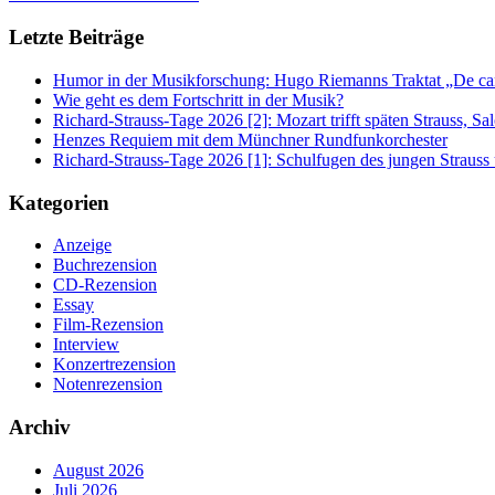
Letzte Beiträge
Humor in der Musikforschung: Hugo Riemanns Traktat „De cant
Wie geht es dem Fortschritt in der Musik?
Richard-Strauss-Tage 2026 [2]: Mozart trifft späten Strauss, 
Henzes Requiem mit dem Münchner Rundfunkorchester
Richard-Strauss-Tage 2026 [1]: Schulfugen des jungen Straus
Kategorien
Anzeige
Buchrezension
CD-Rezension
Essay
Film-Rezension
Interview
Konzertrezension
Notenrezension
Archiv
August 2026
Juli 2026