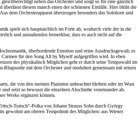
gleichberechtigt neben das Orchester und sorgt so für eine gänzlich
nd überlässt diesem manch einen der schönsten Einfälle. Hier blüht die
t. Aus dem Orchesterapparat überzeugen besonders das Solohorn und
ik spielt sich hauptsächlich im Forte ab, wodurch viele der in die
uierlich und ausnahmslos bemerkbar, dass es auch nicht auf die
e Hochromantik, überbordende Emotion und reine Ausdrucksgewalt; es
c Carmen für den Song All by Myself aufgegriffen wird. In eben
Grenzen des physikalisch Möglichen geht er durch seine Tempowahl im
nini-Rhapsodie mit dem Orchester und moduliert gemeinsam mit seinen
arts, die von den meisten Pianisten unbeachtet bleiben oder im Wust
und setzt so bewusst die einzelnen Abschnitte voneinander ab.
eser Werke ergänzen können.
 „Tritsch-Tratsch“-Polka von Johann Strauss Sohn durch György
ereits gewohnt am oberen Tempolimit des Möglichen: aus Wiener