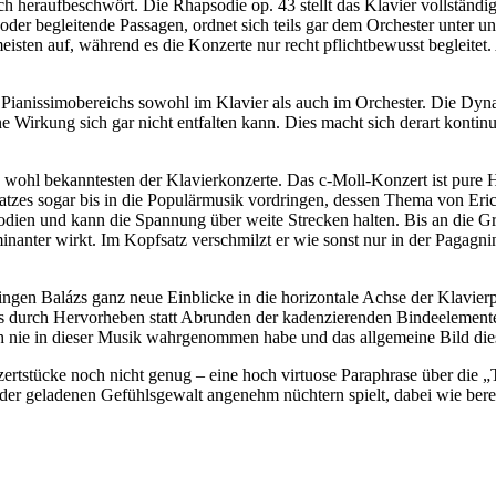
 heraufbeschwört. Die Rhapsodie op. 43 stellt das Klavier vollständig 
 oder begleitende Passagen, ordnet sich teils gar dem Orchester unter u
eisten auf, während es die Konzerte nur recht pflichtbewusst begleite
 Pianissimobereichs sowohl im Klavier als auch im Orchester. Die Dynam
e Wirkung sich gar nicht entfalten kann. Dies macht sich derart kontin
nd wohl bekanntesten der Klavierkonzerte. Das c-Moll-Konzert ist pur
atzes sogar bis in die Populärmusik vordringen, dessen Thema von Eri
elodien und kann die Spannung über weite Strecken halten. Bis an die 
inanter wirkt. Im Kopfsatz verschmilzt er wie sonst nur in der Pagag
ingen Balázs ganz neue Einblicke in die horizontale Achse der Klavierp
zs durch Hervorheben statt Abrunden der kadenzierenden Bindeelemente 
ch nie in dieser Musik wahrgenommen habe und das allgemeine Bild di
zertstücke noch nicht genug – eine hoch virtuose Paraphrase über die
ll der geladenen Gefühlsgewalt angenehm nüchtern spielt, dabei wie b