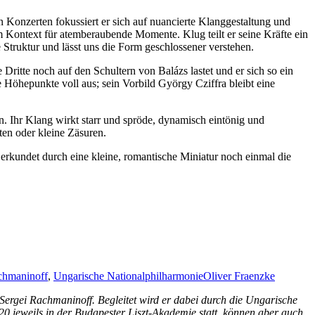
Konzerten fokussiert er sich auf nuancierte Klanggestaltung und
 im Kontext für atemberaubende Momente. Klug teilt er seine Kräfte ein
 Struktur und lässt uns die Form geschlossener verstehen.
ritte noch auf den Schultern von Balázs lastet und er sich so ein
 Höhepunkte voll aus; sein Vorbild György Cziffra bleibt eine
. Ihr Klang wirkt starr und spröde, dynamisch eintönig und
ten oder kleine Zäsuren.
rkundet durch eine kleine, romantische Miniatur noch einmal die
chmaninoff
,
Ungarische Nationalphilharmonie
Oliver Fraenzke
Sergei Rachmaninoff. Begleitet wird er dabei durch die Ungarische
 jeweils in der Budapester Liszt-Akademie statt, können aber auch