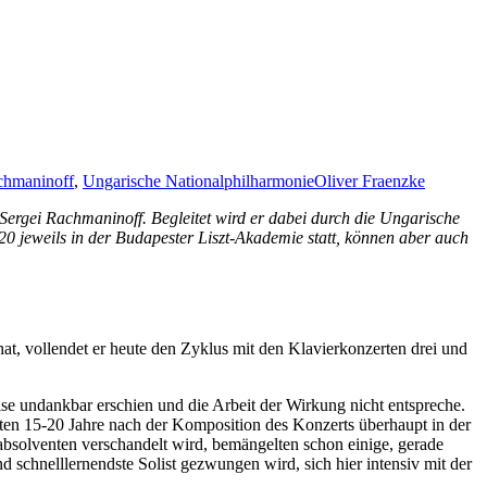
chmaninoff
,
Ungarische Nationalphilharmonie
Oliver Fraenzke
Sergei Rachmaninoff. Begleitet wird er dabei durch die Ungarische
 jeweils in der Budapester Liszt-Akademie statt, können aber auch
t, vollendet er heute den Zyklus mit den Klavierkonzerten drei und
ise undankbar erschien und die Arbeit der Wirkung nicht entspreche.
rsten 15-20 Jahre nach der Komposition des Konzerts überhaupt in der
absolventen verschandelt wird, bemängelten schon einige, gerade
nd schnelllernendste Solist gezwungen wird, sich hier intensiv mit der