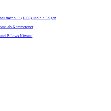
u fractibili“ (1898) und die Folgen
Salome als Kammeroper
s und Bülows Nirvana