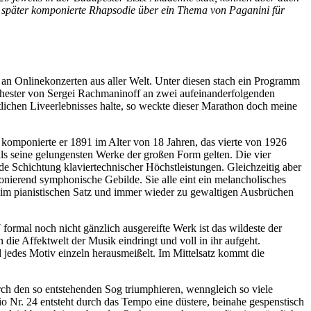
lich später komponierte Rhapsodie über ein Thema von Paganini für
n Onlinekonzerten aus aller Welt. Unter diesen stach ein Programm
Orchester von Sergei Rachmaninoff an zwei aufeinanderfolgenden
lichen Liveerlebnisses halte, so weckte dieser Marathon doch meine
komponierte er 1891 im Alter von 18 Jahren, das vierte von 1926
als seine gelungensten Werke der großen Form gelten. Die vier
de Schichtung klaviertechnischer Höchstleistungen. Gleichzeitig aber
nierend symphonische Gebilde. Sie alle eint ein melancholisches
ie im pianistischen Satz und immer wieder zu gewaltigen Ausbrüchen
ormal noch nicht gänzlich ausgereifte Werk ist das wildeste der
in die Affektwelt der Musik eindringt und voll in ihr aufgeht.
d jedes Motiv einzeln herausmeißelt. Im Mittelsatz kommt die
ch den so entstehenden Sog triumphieren, wenngleich so viele
io Nr. 24 entsteht durch das Tempo eine düstere, beinahe gespenstisch