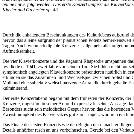
online mitverfolgt werden. Das erste Konzert umfasst die Klavierkonz
Klavier und Orchester op. 43.
Durch die anhaltenden Beschränkungen des Kulturlebens aufgrund der
hervor, das alleine aufgrund der pianistischen Potenz bemerkenswert 
Tagen. Auch wenn ich digitale Konzerte – allgemein alle aufgenomme
Aufmerksamkeit.
Die vier Klavierkonzerte und die Paganini-Rhapsodie umspannen das 
revidierte er 1941, zwei Jahre vor seinem Tod. Sie bilden nicht nur
symphonisch angelegten Klavierkonzerte präsentieren natürlich in ers
erkunden sie das Zusammen- und Wechselspiel zwischen Solist und Orc
Moll und eine subjektiv weltschmerzende Aura, die durch geballte Em
kulminierend.
Der erste Konzertabend begann mit dem frühesten der Konzerte, der N
Konzerte, ungestüm in seiner Art und expressiv in seiner Aussage. János 
Besonders sticht sein melodisches Gespür hervor, das die horrenden V
Zweistimmigkeit des Klaviersatzes gut zum Tragen, wodurch ein hinr
Das Finale des ersten Konzerts wie den Beginn der danach erklingen
Details unhörbar rasch an uns vorbeihuschen. Gerade bei den Variatio