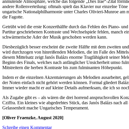
anmutende Atmosphäre, welche das folgende „Dies Irae“-Zitat förmlich
andere Rollenverteilung: oftmals spielt das Klavier nur einzelne Töne
ungarische Nationalphilharmonie unter Charles Olivieri-Munroe am m
die Fagotte.
Getrübt wird die erste Konzerthälfte durch das Fehlen des Piano- und
Partitur geschriebenen Kontraste und Wechselspiele fehlen, manch ein
schwärmerische Ader der Musik geschoben werden kann.
Diesbezüglich besser erscheint die zweite Hälfte mit dem zweiten u
wird durchzogen von hinreißenden Melodien, die im Falle des Mittels
diesem Mittelsatz zeigt Janós Balázs enorme Tragfähigkeit seiner M
Beginn des Finals, welches nach anfänglicher Unsicherheit umso fulm
Mitstreitern die herben Kontraste bis zum fulminanten Höhepunkt.
Indem er die einzelnen Akzentuierungen als Melodien ausarbeitet, gel
der Noten einfach nicht gehört werden können. Formal gliedert Balá
Immer wieder macht er auf kleine Details aufmerksam, die ich so no
Als Zugabe gibt es – als wären die drei horrend anspruchsvollen Kon
Cziffra. Ein kleines wie abgedrehtes Stück, das Janós Balázs nach a
Gelassenheit mache Ungarisches Temperament.
[Oliver Fraenzke, August 2020]
Schreibe einen Kommentar