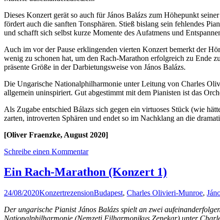
Dieses Konzert gerät so auch für János Balázs zum Höhepunkt seiner
fördert auch die sanften Tonsphären. Stieß bislang sein fehlendes Pia
und schafft sich selbst kurze Momente des Aufatmens und Entspannens 
Auch im vor der Pause erklingenden vierten Konzert bemerkt der Hörer
wenig zu schonen hat, um den Rach-Marathon erfolgreich zu Ende zu b
präsente Größe in der Darbietungsweise von János Balázs.
Die Ungarische Nationalphilharmonie unter Leitung von Charles Oliv
allgemein uninspiriert. Gut abgestimmt mit dem Pianisten ist das Orc
Als Zugabe entschied Bálazs sich gegen ein virtuoses Stück (wie hä
zarten, introverten Sphären und endet so im Nachklang an die dramati
[Oliver Fraenzke, August 2020]
Schreibe einen Kommentar
Ein Rach-Marathon (Konzert 1)
24/08/2020
Konzertrezension
Budapest
,
Charles Olivieri-Munroe
,
Jáno
Der ungarische Pianist János Balázs spielt an zwei aufeinanderfolge
Nationalphilharmonie (Nemzeti Filharmonikus Zenekar) unter Charles