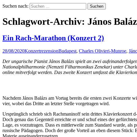
Suchen nach:
Schlagwort-Archiv: János Baláz
Ein Rach-Marathon (Konzert 2)
28/08/2020
Konzertrezension
Budapest
,
Charles Olivieri-Munroe
,
Jáno
Der ungarische Pianist János Balázs spielt an zwei aufeinanderfolge
Nationalphilharmonie (Nemzeti Filharmonikus Zenekar) unter Charles
online mitverfolgt werden. Das zweite Konzert umfasst die Klavierkon
Nachdem János Balázs am Vortag bereits die ersten zwei Konzerte wi
vier, wobei das Dritte an letzter Stelle vorgetragen wird.
Ursprünglich schrieb sich Rachmaninoff sein drittes Klavierkonzert d
Doch genau das Gegenteil erreichte er und schuf eines der gefürchtet
Lage, es vorzutragen. Dass es mittlerweile zum Standard wurde, als 
russische Pädagogen. Doch der große Vorteil an eben diesem Stück: Es i
Materie auseinanderzusetzen.