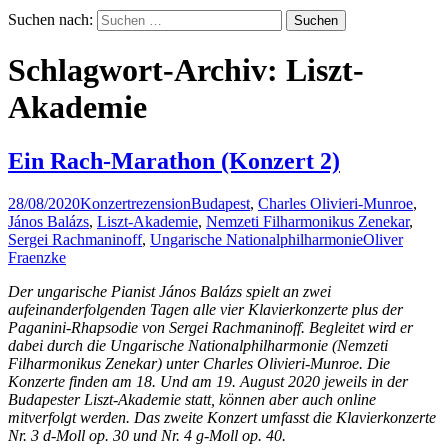
Suchen nach:
Schlagwort-Archiv: Liszt-
Akademie
Ein Rach-Marathon (Konzert 2)
28/08/2020
Konzertrezension
Budapest
,
Charles Olivieri-Munroe
,
János Balázs
,
Liszt-Akademie
,
Nemzeti Filharmonikus Zenekar
,
Sergei Rachmaninoff
,
Ungarische Nationalphilharmonie
Oliver
Fraenzke
Der ungarische Pianist János Balázs spielt an zwei
aufeinanderfolgenden Tagen alle vier Klavierkonzerte plus der
Paganini-Rhapsodie von Sergei Rachmaninoff. Begleitet wird er
dabei durch die Ungarische Nationalphilharmonie (Nemzeti
Filharmonikus Zenekar) unter Charles Olivieri-Munroe. Die
Konzerte finden am 18. Und am 19. August 2020 jeweils in der
Budapester Liszt-Akademie statt, können aber auch online
mitverfolgt werden. Das zweite Konzert umfasst die Klavierkonzerte
Nr. 3 d-Moll op. 30 und Nr. 4 g-Moll op. 40.