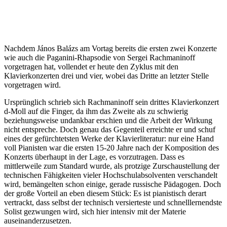
Nachdem János Balázs am Vortag bereits die ersten zwei Konzerte
wie auch die Paganini-Rhapsodie von Sergei Rachmaninoff
vorgetragen hat, vollendet er heute den Zyklus mit den
Klavierkonzerten drei und vier, wobei das Dritte an letzter Stelle
vorgetragen wird.
Ursprünglich schrieb sich Rachmaninoff sein drittes Klavierkonzert
d-Moll auf die Finger, da ihm das Zweite als zu schwierig
beziehungsweise undankbar erschien und die Arbeit der Wirkung
nicht entspreche. Doch genau das Gegenteil erreichte er und schuf
eines der gefürchtetsten Werke der Klavierliteratur: nur eine Hand
voll Pianisten war die ersten 15-20 Jahre nach der Komposition des
Konzerts überhaupt in der Lage, es vorzutragen. Dass es
mittlerweile zum Standard wurde, als protzige Zurschaustellung der
technischen Fähigkeiten vieler Hochschulabsolventen verschandelt
wird, bemängelten schon einige, gerade russische Pädagogen. Doch
der große Vorteil an eben diesem Stück: Es ist pianistisch derart
vertrackt, dass selbst der technisch versierteste und schnelllernendste
Solist gezwungen wird, sich hier intensiv mit der Materie
auseinanderzusetzen.