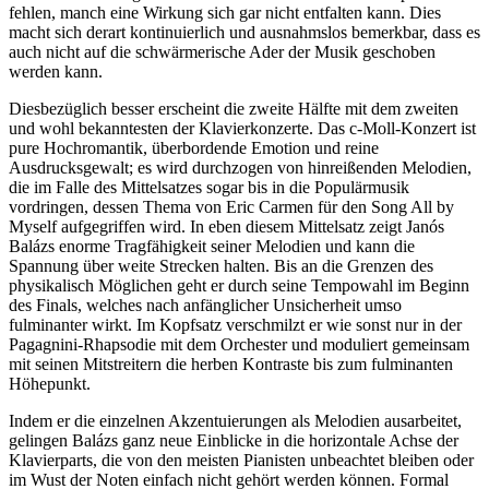
fehlen, manch eine Wirkung sich gar nicht entfalten kann. Dies
macht sich derart kontinuierlich und ausnahmslos bemerkbar, dass es
auch nicht auf die schwärmerische Ader der Musik geschoben
werden kann.
Diesbezüglich besser erscheint die zweite Hälfte mit dem zweiten
und wohl bekanntesten der Klavierkonzerte. Das c-Moll-Konzert ist
pure Hochromantik, überbordende Emotion und reine
Ausdrucksgewalt; es wird durchzogen von hinreißenden Melodien,
die im Falle des Mittelsatzes sogar bis in die Populärmusik
vordringen, dessen Thema von Eric Carmen für den Song All by
Myself aufgegriffen wird. In eben diesem Mittelsatz zeigt Janós
Balázs enorme Tragfähigkeit seiner Melodien und kann die
Spannung über weite Strecken halten. Bis an die Grenzen des
physikalisch Möglichen geht er durch seine Tempowahl im Beginn
des Finals, welches nach anfänglicher Unsicherheit umso
fulminanter wirkt. Im Kopfsatz verschmilzt er wie sonst nur in der
Pagagnini-Rhapsodie mit dem Orchester und moduliert gemeinsam
mit seinen Mitstreitern die herben Kontraste bis zum fulminanten
Höhepunkt.
Indem er die einzelnen Akzentuierungen als Melodien ausarbeitet,
gelingen Balázs ganz neue Einblicke in die horizontale Achse der
Klavierparts, die von den meisten Pianisten unbeachtet bleiben oder
im Wust der Noten einfach nicht gehört werden können. Formal