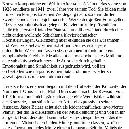
Konzert komponierte er 1891 im Alter von 18 Jahren, das vierte von
1926 revidierte er 1941, zwei Jahre vor seinem Tod. Sie bilden nicht
nur seinen kompositorischen Werdegang nach, sondern dürfen
zweifelsohne als seine gelungensten Werke der großen Form gelten.
Die vier symphonisch angelegten Klavierkonzerte präsentieren
natürlich in erster Linie den Pianisten und überwältigen durch eine
nicht enden wollende Schichtung klaviertechnischer
Höchstleistungen. Gleichzeitig aber erkunden sie das Zusammen-
und Wechselspiel zwischen Solist und Orchester auf jede
erdenkliche Weise und fassen sie zusammen in funktionierend
symphonische Gebilde. Sie alle eint ein melancholisches Moll und
eine subjektiv weltschmerzende Aura, die durch geballte
Emotionalität und Sinnlichkeit ausgedrückt wird, voll im
orchestralen wie im pianistischen Satz und immer wieder zu
gewaltigen Ausbrüchen kulminierend.
Der erste Konzertabend begann mit dem frühesten der Konzerte, der
Nummer 1 Opus 1 in fis-Moll. Dieses auch nach der Revision von
1917 formal noch nicht gänzlich ausgereifte Werk ist das wildeste
der Konzerte, ungestüm in seiner Art und expressiv in seiner
Aussage. János Balázs zeigt sich als leidenschaftlicher, involvierter
Pianist, der tief in die Affektwelt der Musik eindringt und voll in ihr
aufgeht. Besonders sticht sein melodisches Gespür hervor, das die
horrenden Virtuositäten in den Hintergrund treten lassen, wofür er
jedes Thema und jedes Motiv einzeln herausmeißelt. Im Mittelsatz