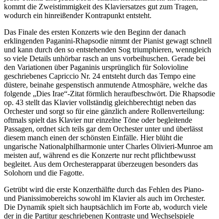
kommt die Zweistimmigkeit des Klaviersatzes gut zum Tragen,
wodurch ein hinreißender Kontrapunkt entsteht.
Das Finale des ersten Konzerts wie den Beginn der danach
erklingenden Paganini-Rhapsodie nimmt der Pianist gewagt schnell
und kann durch den so entstehenden Sog triumphieren, wenngleich
so viele Details unhörbar rasch an uns vorbeihuschen. Gerade bei
den Variationen über Paganinis ursprünglich für Solovioline
geschriebenes Capriccio Nr. 24 entsteht durch das Tempo eine
düstere, beinahe gespenstisch anmutende Atmosphäre, welche das
folgende „Dies Irae“-Zitat förmlich heraufbeschwört. Die Rhapsodie
op. 43 stellt das Klavier vollständig gleichberechtigt neben das
Orchester und sorgt so für eine gänzlich andere Rollenverteilung:
oftmals spielt das Klavier nur einzelne Töne oder begleitende
Passagen, ordnet sich teils gar dem Orchester unter und überlässt
diesem manch einen der schönsten Einfälle. Hier blüht die
ungarische Nationalphilharmonie unter Charles Olivieri-Munroe am
meisten auf, während es die Konzerte nur recht pflichtbewusst
begleitet. Aus dem Orchesterapparat überzeugen besonders das
Solohorn und die Fagotte.
Getrübt wird die erste Konzerthälfte durch das Fehlen des Piano-
und Pianissimobereichs sowohl im Klavier als auch im Orchester.
Die Dynamik spielt sich hauptsächlich im Forte ab, wodurch viele
der in die Partitur geschriebenen Kontraste und Wechselspiele