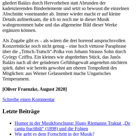
gliedert Balázs durch Hervorheben statt Abrunden der
kadenzierenden Bindeelemente und setzt so bewusst die einzelnen
Abschnitte voneinander ab. Immer wieder macht er auf kleine
Details aufmerksam, die ich so noch nie in dieser Musik
wahrgenommen habe und das allgemeine Bild dieser Werke
ergänzen können.
Als Zugabe gibt es – als wären die drei horrend anspruchsvollen
Konzertstücke noch nicht genug – eine hoch virtuose Paraphrase
über die „Tritsch-Tratsch“-Polka von Johann Strauss Sohn durch
György Cziffra. Ein kleines wie abgedrehtes Stück, das Janós
Balázs nach all der geladenen Gefühlsgewalt angenehm nüchtern
spielt, dabei wie bereits gewohnt am oberen Tempolimit des
Möglichen: aus Wiener Gelassenheit mache Ungarisches
Temperament.
[Oliver Fraenzke, August 2020]
Schreibe einen Kommentar
Letzte Beiträge
Humor in der Musikforschung: Hugo Riemanns Traktat „De
cantu fractibili“ (1898) und die Folgen
Wie geht es dem Fortschritt in der Musik?