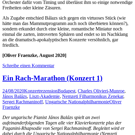
Orchester dafür vom Timing und überlässt ihm so einige notwendige
Freiheiten oder kleine Zäsuren.
Als Zugabe entschied Bálazs sich gegen ein virtuoses Stück (wie
hätte man das Mammutprogramm auch noch überbieten können?),
sondern erkundet durch eine kleine, romantische Miniatur noch
einmal die zarten, introverten Sphären und endet so im Nachklang
an die dramatisch-apokalyptischen Konzerte versöhnlich, gar
friedlich.
[Oliver Fraenzke, August 2020]
Schreibe einen Kommentar
Ein Rach-Marathon (Konzert 1)
24/08/2020
Konzertrezension
Budapest
,
Charles Olivieri-Munroe
,
János Balázs
,
Liszt-Akademie
,
Nemzeti Filharmonikus Zenekar
,
Sergei Rachmaninoff
,
Ungarische Nationalphilharmonie
Oliver
Fraenzke
Der ungarische Pianist János Balázs spielt an zwei
aufeinanderfolgenden Tagen alle vier Klavierkonzerte plus der
Paganini-Rhapsodie von Sergei Rachmaninoff. Begleitet wird er
dabei durch die Ungarische Nationalphilharmonie (Nemzeti