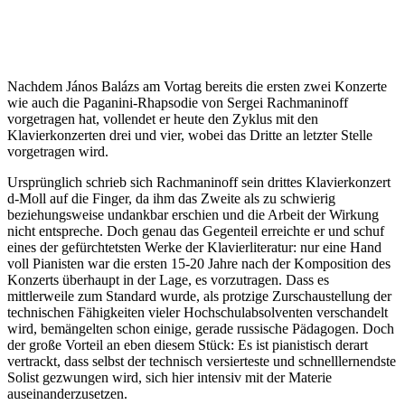
Nachdem János Balázs am Vortag bereits die ersten zwei Konzerte
wie auch die Paganini-Rhapsodie von Sergei Rachmaninoff
vorgetragen hat, vollendet er heute den Zyklus mit den
Klavierkonzerten drei und vier, wobei das Dritte an letzter Stelle
vorgetragen wird.
Ursprünglich schrieb sich Rachmaninoff sein drittes Klavierkonzert
d-Moll auf die Finger, da ihm das Zweite als zu schwierig
beziehungsweise undankbar erschien und die Arbeit der Wirkung
nicht entspreche. Doch genau das Gegenteil erreichte er und schuf
eines der gefürchtetsten Werke der Klavierliteratur: nur eine Hand
voll Pianisten war die ersten 15-20 Jahre nach der Komposition des
Konzerts überhaupt in der Lage, es vorzutragen. Dass es
mittlerweile zum Standard wurde, als protzige Zurschaustellung der
technischen Fähigkeiten vieler Hochschulabsolventen verschandelt
wird, bemängelten schon einige, gerade russische Pädagogen. Doch
der große Vorteil an eben diesem Stück: Es ist pianistisch derart
vertrackt, dass selbst der technisch versierteste und schnelllernendste
Solist gezwungen wird, sich hier intensiv mit der Materie
auseinanderzusetzen.