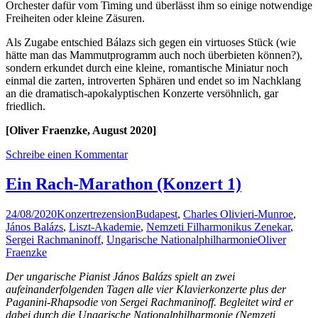
Orchester dafür vom Timing und überlässt ihm so einige notwendige
Freiheiten oder kleine Zäsuren.
Als Zugabe entschied Bálazs sich gegen ein virtuoses Stück (wie
hätte man das Mammutprogramm auch noch überbieten können?),
sondern erkundet durch eine kleine, romantische Miniatur noch
einmal die zarten, introverten Sphären und endet so im Nachklang
an die dramatisch-apokalyptischen Konzerte versöhnlich, gar
friedlich.
[Oliver Fraenzke, August 2020]
Schreibe einen Kommentar
Ein Rach-Marathon (Konzert 1)
24/08/2020
Konzertrezension
Budapest
,
Charles Olivieri-Munroe
,
János Balázs
,
Liszt-Akademie
,
Nemzeti Filharmonikus Zenekar
,
Sergei Rachmaninoff
,
Ungarische Nationalphilharmonie
Oliver
Fraenzke
Der ungarische Pianist János Balázs spielt an zwei
aufeinanderfolgenden Tagen alle vier Klavierkonzerte plus der
Paganini-Rhapsodie von Sergei Rachmaninoff. Begleitet wird er
dabei durch die Ungarische Nationalphilharmonie (Nemzeti