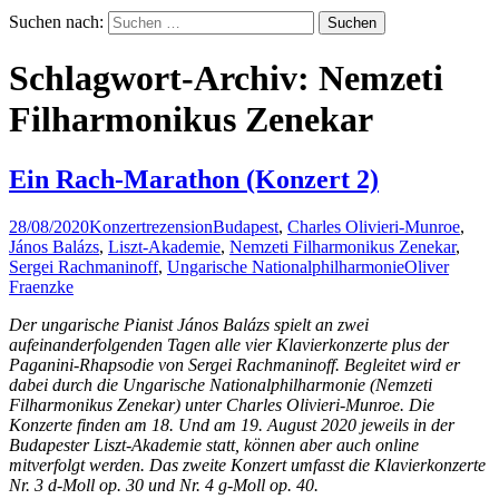
Suchen nach:
Schlagwort-Archiv: Nemzeti
Filharmonikus Zenekar
Ein Rach-Marathon (Konzert 2)
28/08/2020
Konzertrezension
Budapest
,
Charles Olivieri-Munroe
,
János Balázs
,
Liszt-Akademie
,
Nemzeti Filharmonikus Zenekar
,
Sergei Rachmaninoff
,
Ungarische Nationalphilharmonie
Oliver
Fraenzke
Der ungarische Pianist János Balázs spielt an zwei
aufeinanderfolgenden Tagen alle vier Klavierkonzerte plus der
Paganini-Rhapsodie von Sergei Rachmaninoff. Begleitet wird er
dabei durch die Ungarische Nationalphilharmonie (Nemzeti
Filharmonikus Zenekar) unter Charles Olivieri-Munroe. Die
Konzerte finden am 18. Und am 19. August 2020 jeweils in der
Budapester Liszt-Akademie statt, können aber auch online
mitverfolgt werden. Das zweite Konzert umfasst die Klavierkonzerte
Nr. 3 d-Moll op. 30 und Nr. 4 g-Moll op. 40.