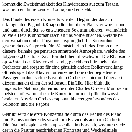
kommt die Zweistimmigkeit des Klaviersatzes gut zum Tragen,
wodurch ein hinreißender Kontrapunkt entsteht.
Das Finale des ersten Konzerts wie den Beginn der danach
erklingenden Paganini-Rhapsodie nimmt der Pianist gewagt schnell
und kann durch den so entstehenden Sog triumphieren, wenngleich
so viele Details unhörbar rasch an uns vorbeihuschen. Gerade bei
den Variationen über Paganinis ursprünglich für Solovioline
geschriebenes Capriccio Nr. 24 entsteht durch das Tempo eine
düstere, beinahe gespenstisch anmutende Atmosphäre, welche das
folgende „Dies Irae“-Zitat förmlich heraufbeschwört. Die Rhapsodie
op. 43 stellt das Klavier vollständig gleichberechtigt neben das
Orchester und sorgt so für eine gänzlich andere Rollenverteilung:
oftmals spielt das Klavier nur einzelne Töne oder begleitende
Passagen, ordnet sich teils gar dem Orchester unter und überlässt
diesem manch einen der schönsten Einfälle. Hier blüht die
ungarische Nationalphilharmonie unter Charles Olivieri-Munroe am
meisten auf, während es die Konzerte nur recht pflichtbewusst
begleitet. Aus dem Orchesterapparat überzeugen besonders das
Solohorn und die Fagotte.
Getrübt wird die erste Konzerthälfte durch das Fehlen des Piano-
und Pianissimobereichs sowohl im Klavier als auch im Orchester.
Die Dynamik spielt sich hauptsächlich im Forte ab, wodurch viele
der in die Partitur geschriebenen Kontraste und Wechselspiele