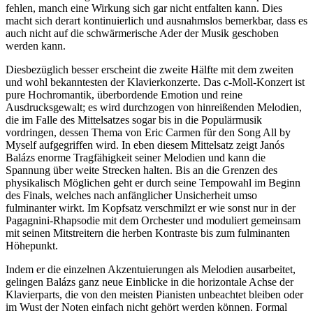
fehlen, manch eine Wirkung sich gar nicht entfalten kann. Dies
macht sich derart kontinuierlich und ausnahmslos bemerkbar, dass es
auch nicht auf die schwärmerische Ader der Musik geschoben
werden kann.
Diesbezüglich besser erscheint die zweite Hälfte mit dem zweiten
und wohl bekanntesten der Klavierkonzerte. Das c-Moll-Konzert ist
pure Hochromantik, überbordende Emotion und reine
Ausdrucksgewalt; es wird durchzogen von hinreißenden Melodien,
die im Falle des Mittelsatzes sogar bis in die Populärmusik
vordringen, dessen Thema von Eric Carmen für den Song All by
Myself aufgegriffen wird. In eben diesem Mittelsatz zeigt Janós
Balázs enorme Tragfähigkeit seiner Melodien und kann die
Spannung über weite Strecken halten. Bis an die Grenzen des
physikalisch Möglichen geht er durch seine Tempowahl im Beginn
des Finals, welches nach anfänglicher Unsicherheit umso
fulminanter wirkt. Im Kopfsatz verschmilzt er wie sonst nur in der
Pagagnini-Rhapsodie mit dem Orchester und moduliert gemeinsam
mit seinen Mitstreitern die herben Kontraste bis zum fulminanten
Höhepunkt.
Indem er die einzelnen Akzentuierungen als Melodien ausarbeitet,
gelingen Balázs ganz neue Einblicke in die horizontale Achse der
Klavierparts, die von den meisten Pianisten unbeachtet bleiben oder
im Wust der Noten einfach nicht gehört werden können. Formal