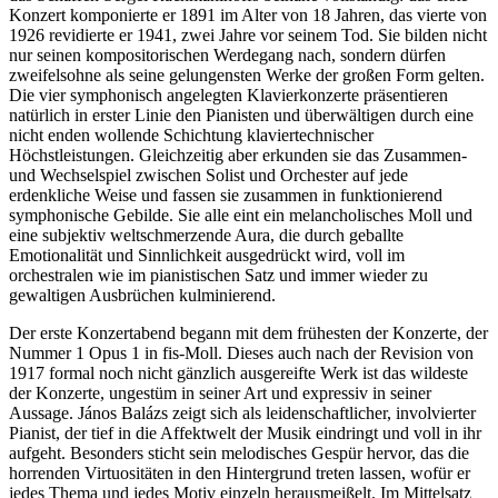
Konzert komponierte er 1891 im Alter von 18 Jahren, das vierte von
1926 revidierte er 1941, zwei Jahre vor seinem Tod. Sie bilden nicht
nur seinen kompositorischen Werdegang nach, sondern dürfen
zweifelsohne als seine gelungensten Werke der großen Form gelten.
Die vier symphonisch angelegten Klavierkonzerte präsentieren
natürlich in erster Linie den Pianisten und überwältigen durch eine
nicht enden wollende Schichtung klaviertechnischer
Höchstleistungen. Gleichzeitig aber erkunden sie das Zusammen-
und Wechselspiel zwischen Solist und Orchester auf jede
erdenkliche Weise und fassen sie zusammen in funktionierend
symphonische Gebilde. Sie alle eint ein melancholisches Moll und
eine subjektiv weltschmerzende Aura, die durch geballte
Emotionalität und Sinnlichkeit ausgedrückt wird, voll im
orchestralen wie im pianistischen Satz und immer wieder zu
gewaltigen Ausbrüchen kulminierend.
Der erste Konzertabend begann mit dem frühesten der Konzerte, der
Nummer 1 Opus 1 in fis-Moll. Dieses auch nach der Revision von
1917 formal noch nicht gänzlich ausgereifte Werk ist das wildeste
der Konzerte, ungestüm in seiner Art und expressiv in seiner
Aussage. János Balázs zeigt sich als leidenschaftlicher, involvierter
Pianist, der tief in die Affektwelt der Musik eindringt und voll in ihr
aufgeht. Besonders sticht sein melodisches Gespür hervor, das die
horrenden Virtuositäten in den Hintergrund treten lassen, wofür er
jedes Thema und jedes Motiv einzeln herausmeißelt. Im Mittelsatz