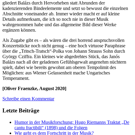
gliedert Balázs durch Hervorheben statt Abrunden der
kadenzierenden Bindeelemente und setzt so bewusst die einzelnen
Abschnitte voneinander ab. Immer wieder macht er auf kleine
Details aufmerksam, die ich so noch nie in dieser Musik
wahrgenommen habe und das allgemeine Bild dieser Werke
ergänzen können.
Als Zugabe gibt es – als wären die drei horrend anspruchsvollen
Konzertstücke noch nicht genug – eine hoch virtuose Paraphrase
über die „Tritsch-Tratsch“-Polka von Johann Strauss Sohn durch
György Cziffra. Ein kleines wie abgedrehtes Stück, das Janós
Balázs nach all der geladenen Gefühlsgewalt angenehm nüchtern
spielt, dabei wie bereits gewohnt am oberen Tempolimit des
Möglichen: aus Wiener Gelassenheit mache Ungarisches
Temperament.
[Oliver Fraenzke, August 2020]
Schreibe einen Kommentar
Letzte Beiträge
Humor in der Musikforschung: Hugo Riemanns Traktat „De
cantu fractibili“ (1898) und die Folgen
Wie geht es dem Fortschritt in der Musik?