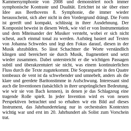
Kammersymphonie von 2008 und demonstriert noch immer
symphonische Kontraste und Dualität. Errichtet ist sie über einer
Idee aus Beethovens 8. Symphonie, die immer wieder
herausscheint, sich aber nicht in den Vordergrund drängt. Die Form
ist gereift und kompakt, schlüssig in ihrer Ausdehnung. Der
Komponist beweist in diesem Werk, wie viel er von Instrumentation
und dem Miteinander der Musiker versteht, wobei er sich nicht
scheut, auch einmal tonal zu werden. Aufstieg basiert auf Texten
von Johanna Schwedes und legt den Fokus darauf, diesen in der
Musik abzubilden. So lässt Schachtner die Worte verständlich
klingen und bereichert sie durch Musik, fragmentiert und setzt
wieder zusammen. Dabei unterstreicht er die wichtigen Passagen
subtil und überakzentuiert sie nicht, was einem kontinuierlichen
Fluss durch die Texte zugutekommt. Die Sopranpartie in den Quatre
tombeaux de vent ist da schwebender und umnebelt, anders als die
klare und geerdete Baritonstimme in Aufschwung. Interessant sind
auch die Inventionen (tatsächlich in ihrer ursprünglichen Bedeutung,
wie wir sie von Bach kennen), in denen je das Schlagzeug eine
tragende Rolle spielt. In jeder Invention wird es von neuen
Perspektiven betrachtet und so erhalten wir ein Bild auf dieses
Instrument, das Jahrhundertelang nur in orchestralen Kontexten
wichtig war und erst im 20. Jahrhundert als Solist zum Vorschein
trat.