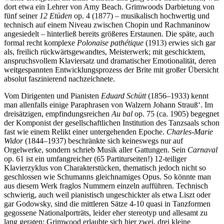
dort etwa ein Lehrer von Amy Beach. Grimwoods Darbietung von
fünf seiner
12 Etüden
op. 4 (1877) – musikalisch hochwertig und
technisch auf einem Niveau zwischen Chopin und Rachmaninow
angesiedelt – hinterließ bereits größeres Erstaunen. Die späte, auch
formal recht komplexe
Polonaise pathétique
(1913) erwies sich gar
als, freilich rückwärtsgewandtes, Meisterwerk; mit geschicktem,
anspruchsvollem Klaviersatz und dramatischer Emotionalität, deren
weitgespannten Entwicklungsprozess der Brite mit großer Übersicht
absolut faszinierend nachzeichnete.
Vom Dirigenten und Pianisten
Eduard Schütt
(1856–1933) kennt
man allenfalls einige Paraphrasen von Walzern Johann Strauß‘. Im
dreisätzigen, empfindungsreichen
Au bal
op. 75 (ca. 1905) begegnet
der Komponist der gesellschaftlichen Institution des Tanzsaals schon
fast wie einem Relikt einer untergehenden Epoche.
Charles-Marie
Widor
(1844–1937) beschränkte sich keineswegs nur auf
Orgelwerke, sondern schrieb Musik aller Gattungen. Sein
Carnaval
op. 61 ist ein umfangreicher (65 Partiturseiten!) 12-teiliger
Klavierzyklus von Charakterstücken, thematisch jedoch nicht so
geschlossen wie Schumanns gleichnamiges Opus. So könnte man
aus diesem Werk fraglos Nummern einzeln aufführen. Technisch
schwierig, auch weil pianistisch ungeschickter als etwa Liszt oder
gar Godowsky, sind die mittleren Sätze 4-10 quasi in Tanzformen
gegossene Nationalporträts, leider eher stereotyp und allesamt zu
lang geraten; Grimwood erlaubte sich hier zwei, drei kleine