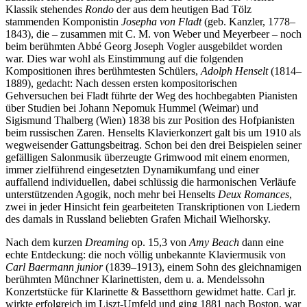
Klassik stehendes
Rondo
der aus dem heutigen Bad Tölz
stammenden Komponistin
Josepha von Fladt
(geb. Kanzler, 1778–
1843), die – zusammen mit C. M. von Weber und Meyerbeer – noch
beim berühmten Abbé Georg Joseph Vogler ausgebildet worden
war. Dies war wohl als Einstimmung auf die folgenden
Kompositionen ihres berühmtesten Schülers,
Adolph Henselt
(1814–
1889), gedacht: Nach dessen ersten kompositorischen
Gehversuchen bei Fladt führte der Weg des hochbegabten Pianisten
über Studien bei Johann Nepomuk Hummel (Weimar) und
Sigismund Thalberg (Wien) 1838 bis zur Position des Hofpianisten
beim russischen Zaren. Henselts Klavierkonzert galt bis um 1910 als
wegweisender Gattungsbeitrag. Schon bei den drei Beispielen seiner
gefälligen Salonmusik überzeugte Grimwood mit einem enormen,
immer zielführend eingesetzten Dynamikumfang und einer
auffallend individuellen, dabei schlüssig die harmonischen Verläufe
unterstützenden Agogik, noch mehr bei Henselts
Deux Romances
,
zwei in jeder Hinsicht fein gearbeiteten Transkriptionen von Liedern
des damals in Russland beliebten Grafen Michail Wielhorsky.
Nach dem kurzen
Dreaming
op. 15,3 von
Amy Beach
dann eine
echte Entdeckung: die noch völlig unbekannte Klaviermusik von
Carl Baermann junior
(1839–1913), einem Sohn des gleichnamigen
berühmten Münchner Klarinettisten, dem u. a. Mendelssohn
Konzertstücke für Klarinette & Bassetthorn gewidmet hatte. Carl jr.
wirkte erfolgreich im Liszt-Umfeld und ging 1881 nach Boston, war