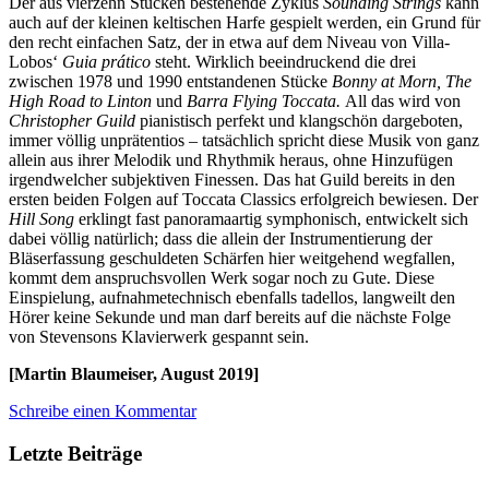
Der aus vierzehn Stücken bestehende Zyklus
Sounding Strings
kann
auch auf der kleinen keltischen Harfe gespielt werden, ein Grund für
den recht einfachen Satz, der in etwa auf dem Niveau von Villa-
Lobos‘
Guia prático
steht. Wirklich beeindruckend die drei
zwischen 1978 und 1990 entstandenen Stücke
Bonny at Morn, The
High Road to Linton
und
Barra Flying Toccata.
All das wird von
Christopher Guild
pianistisch perfekt und klangschön dargeboten,
immer völlig unprätentios – tatsächlich spricht diese Musik von ganz
allein aus ihrer Melodik und Rhythmik heraus, ohne Hinzufügen
irgendwelcher subjektiven Finessen. Das hat Guild bereits in den
ersten beiden Folgen auf Toccata Classics erfolgreich bewiesen. Der
Hill Song
erklingt fast panoramaartig symphonisch, entwickelt sich
dabei völlig natürlich; dass die allein der Instrumentierung der
Bläserfassung geschuldeten Schärfen hier weitgehend wegfallen,
kommt dem anspruchsvollen Werk sogar noch zu Gute. Diese
Einspielung, aufnahmetechnisch ebenfalls tadellos, langweilt den
Hörer keine Sekunde und man darf bereits auf die nächste Folge
von Stevensons Klavierwerk gespannt sein.
[Martin Blaumeiser, August 2019]
Schreibe einen Kommentar
Letzte Beiträge