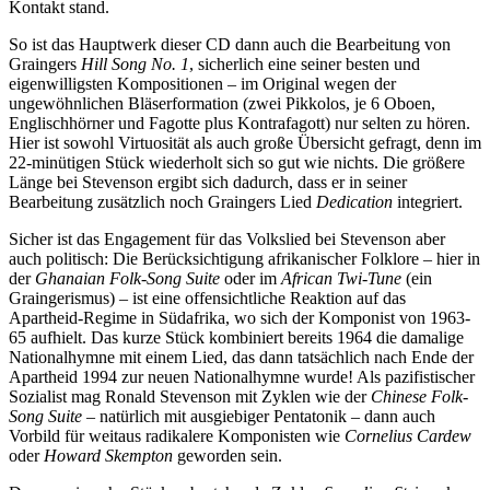
Kontakt stand.
So ist das Hauptwerk dieser CD dann auch die Bearbeitung von
Graingers
Hill Song No. 1
, sicherlich eine seiner besten und
eigenwilligsten Kompositionen – im Original wegen der
ungewöhnlichen Bläserformation (zwei Pikkolos, je 6 Oboen,
Englischhörner und Fagotte plus Kontrafagott) nur selten zu hören.
Hier ist sowohl Virtuosität als auch große Übersicht gefragt, denn im
22-minütigen Stück wiederholt sich so gut wie nichts. Die größere
Länge bei Stevenson ergibt sich dadurch, dass er in seiner
Bearbeitung zusätzlich noch Graingers Lied
Dedication
integriert.
Sicher ist das Engagement für das Volkslied bei Stevenson aber
auch politisch: Die Berücksichtigung afrikanischer Folklore – hier in
der
Ghanaian Folk-Song Suite
oder im
African Twi-Tune
(ein
Graingerismus) – ist eine offensichtliche Reaktion auf das
Apartheid-Regime in Südafrika, wo sich der Komponist von 1963-
65 aufhielt. Das kurze Stück kombiniert bereits 1964 die damalige
Nationalhymne mit einem Lied, das dann tatsächlich nach Ende der
Apartheid 1994 zur neuen Nationalhymne wurde! Als pazifistischer
Sozialist mag Ronald Stevenson mit Zyklen wie der
Chinese Folk-
Song Suite
– natürlich mit ausgiebiger Pentatonik –
dann auch
Vorbild für weitaus radikalere Komponisten wie
Cornelius Cardew
oder
Howard Skempton
geworden sein.