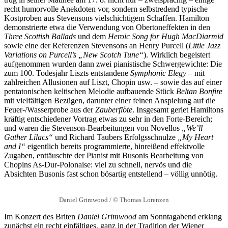
recht humorvolle Anekdoten vor, sondern selbstredend typische
Kostproben aus Stevensons vielschichtigem Schaffen. Hamilton
demonstrierte etwa die Verwendung von Obertoneffekten in den
Three Scottish Ballads
und dem
Heroic Song for Hugh MacDiarmid
sowie eine der Referenzen Stevensons an Henry Purcell (
Little Jazz
Variations on Purcell’s „New Scotch Tune“
). Wirklich begeistert
aufgenommen wurden dann zwei pianistische Schwergewichte: Die
zum 100. Todesjahr Liszts entstandene
Symphonic Elegy
– mit
zahlreichen Allusionen auf Liszt, Chopin usw. – sowie das auf einer
pentatonischen keltischen Melodie aufbauende Stück
Beltan Bonfire
mit vielfältigen Bezügen, darunter einer feinen Anspielung auf die
Feuer-/Wasserprobe aus der
Zauberflöte
. Insgesamt geriet Hamiltons
kräftig entschiedener Vortrag etwas zu sehr in den Forte-Bereich;
und waren die Stevenson-Bearbeitungen von Novellos
„We’ll
Gather Lilacs“
und Richard Taubers Erfolgsschnulze
„My Heart
and I“
eigentlich bereits programmierte, hinreißend effektvolle
Zugaben, enttäuschte der Pianist mit Busonis Bearbeitung von
Chopins As-Dur-Polonaise: viel zu schnell, nervös und die
Absichten Busonis fast schon bösartig entstellend – völlig unnötig.
Daniel Grimwood / © Thomas Lorenzen
Im Konzert des Briten
Daniel Grimwood
am Sonntagabend erklang
zunächst ein recht einfältiges, ganz in der Tradition der Wiener