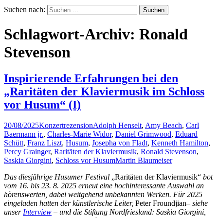
Suchen nach:
Schlagwort-Archiv: Ronald
Stevenson
Inspirierende Erfahrungen bei den
„Raritäten der Klaviermusik im Schloss
vor Husum“ (I)
20/08/2025
Konzertrezension
Adolph Henselt
,
Amy Beach
,
Carl
Baermann jr.
,
Charles-Marie Widor
,
Daniel Grimwood
,
Eduard
Schütt
,
Franz Liszt
,
Husum
,
Josepha von Fladt
,
Kenneth Hamilton
,
Percy Grainger
,
Raritäten der Klaviermusik
,
Ronald Stevenson
,
Saskia Giorgini
,
Schloss vor Husum
Martin Blaumeiser
Das diesjährige Husumer Festival
„Raritäten der Klaviermusik“
bot
vom 16. bis 23. 8. 2025 erneut eine hochinteressante Auswahl an
hörenswerten, dabei weitgehend unbekannten Werken. Für 2025
eingeladen hatten der künstlerische Leiter,
Peter Froundjian–
siehe
unser
Interview
– und die Stiftung Nordfriesland: Saskia Giorgini,