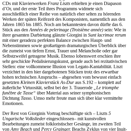
CDs mit Klavierwerken
Franz Liszts
erhielten je einen Diapason
d’Or, und der erste Teil ihres Programms widmete sich
ausschließlich einer Reihe von natürlich eher selten zu hörenden
Werken der späten Reifezeit des Komponisten, namentlich aus den
Jahren 1865 bis 1885. Noch am bekanntesten davon dürfte das 6.
Stück aus den
Années de pelerinage (Troisième année)
sein: Wie in
ihrer gesamten Darbietung glänzte Giorgini in
Sunt lacrimae rerum
mit einer geradezu perfekten Balance zwischen Haupt- und
Nebenstimmen sowie großartigem dramaturgischen Überblick über
die zumeist von tiefem Ernst, Trauer und Melancholie oder gar
Selbstzweifel getragene Musik. Ebenso lobenswert erschien ihre
sehr geschickte Pedalisierungskunst, gerade auch bei rezitativischen
Stellen: eine vollkommene Illusion von Legato-Kantabilität. Liszt
verzichtet in den hier dargebotenen Stücken trotz des erwartbar
hohen technischen Anspruchs – abgesehen vom bewusst einfach
gesetzten
Kleinen Klavierstück As-Dur
aus S.192 – komplett auf
äußerliche Virtuosität, selbst bei der 3. Trauerode
„Le triomphe
funèbre de Tasse“
über Material aus seiner symphonischen
Dichtung
Tasso
. Umso mehr freute man sich über klar vermittelte
Emotionen.
Der Rest von Giorginis Vortrag beschäftigte sich – Liszts
5
Ungarische Volkslieder
eingeschlossen– mit kunstvollen
Bearbeitungen zumeist folkloristischer Gesänge, im zweiten Teil
von
Amy Beach
und
Percy Grainger.
Beachs Zyklus von vier Inuit-