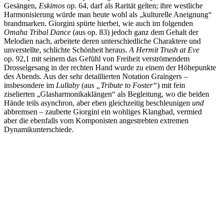
Gesängen,
Eskimos
op. 64, darf als Rarität gelten; ihre westliche
Harmonisierung würde man heute wohl als „kulturelle Aneignung“
brandmarken. Giorgini spürte hierbei, wie auch im folgenden
Omaha Tribal Dance
(aus op. 83) jedoch ganz dem Gehalt der
Melodien nach, arbeitete deren unterschiedliche Charaktere und
unverstellte, schlichte Schönheit heraus.
A Hermit Trush at Eve
op. 92,1 mit seinem das Gefühl von Freiheit verströmendem
Drosselgesang in der rechten Hand wurde zu einem der Höhepunkte
des Abends. Aus der sehr detaillierten Notation Graingers –
insbesondere im
Lullaby
(aus
„
Tribute to Foster“
) mit fein
ziselierten „Glasharmonikaklängen“ als Begleitung, wo die beiden
Hände teils asynchron, aber eben gleichzeitig beschleunigen
und
abbremsen – zauberte Giorgini ein wohliges Klangbad, vermied
aber die ebenfalls vom Komponisten angestrebten extremen
Dynamikunterschiede.