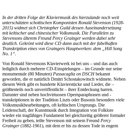
In der dritten Folge der Klaviermusik des hierzulande noch weit
unterschätzten schottischen Komponisten Ronald Stevenson (1928-
2015) widmet sich Christopher Guild dessen Auseinandersetzung
mit keltischer und chinesischer Volksmusik. Die Parallelen zu
Stevensons älterem Freund Percy Grainger werden dabei sehr
deutlich. Gekrönt wird diese CD dann auch mit der fabelhaften
Transkription eines von Graingers Hauptwerken: dem „Hill Song
No. 1“.
Von Ronald Stevensons Klavierwerk ist bei uns – und das auch
lediglich durch mehrere CD-Einspielungen – im Grunde nur seine
monumentale (80 Minuten)
Passacaglia on DSCH
bekannt
geworden, die er natürlich Dmitri Schostakowitsch widmete. Neben
diesem Werk gibt es hunderte Klavierstücke und Lieder, die –
größtenteils noch unveröffentlicht – ihrer Entdeckung harren.
Darunter sind neben hochvirtuosen Opernparaphrasen und -
transkriptionen in der Tradition Liszts oder Busonis besonders viele
Volksmusikbearbeitungen, oft keltischen Ursprungs. Die
Leidenschaft, der Kunstmusik durch Integration von Folklore
wieder ein tragfähiges Fundament bei gleichzeitig größerer formaler
Freiheit zu geben, teilte Stevenson mit seinem Freund
Percy
Grainger
(1882-1961), mit dem er bis zu dessen Tode in engem