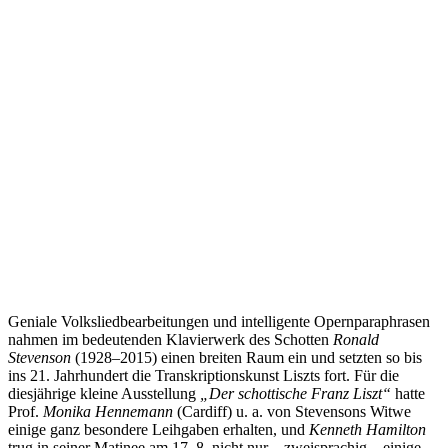
Geniale Volksliedbearbeitungen und intelligente Opernparaphrasen
nahmen im bedeutenden Klavierwerk des Schotten
Ronald
Stevenson
(1928–2015) einen breiten Raum ein und setzten so bis
ins 21. Jahrhundert die Transkriptionskunst Liszts fort. Für die
diesjährige kleine Ausstellung
„Der schottische Franz Liszt“
hatte
Prof.
Monika Hennemann
(Cardiff) u. a. von Stevensons Witwe
einige ganz besondere Leihgaben erhalten, und
Kenneth Hamilton
trug in seiner Matinee am 17. 8. nicht nur – zweisprachig – einige