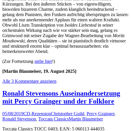
Kürzungen. Bei den äußeren Stücken – von eigenwilligem,
bisweilen bizarrem Charme, zudem klanglich beeindruckend –
gelang dem Pianisten, den Funken aufrichtig überspringen zu lassen:
mehr als nur anerkennender Applaus für einen wahren Kraftakt.
Obwohl Liszts Transkription von
Isoldes Liebestod
in seiner
orchestralen Wirkung nach wie vor stärker sein mag, gelang es
Grimwood mit seiner Zugabe der Wagner-Bearbeitung von
Moritz
Moszkowski
, deren Qualitäten – sie ist pianistisch deutlich virtuoser
und strukturell enorm klar – optimal herauszuarbeiten: ein
bemerkenswerter Abend.
(Zur Fortsetzung
siehe hier
!)
[Martin Blaumeiser, 19. August 2025]
Alle 3 Kommentare anzeigen
Ronald Stevensons Auseinandersetzung
mit Percy Grainger und der Folklore
05/08/2019
CD-Rezension
Christopher Guild
,
Percy Grainger
,
Ronald Stevenson
,
Toccata Classics
Martin Blaumeiser
Toccata Classics TOCC 0403; EAN: 5 060113 444035