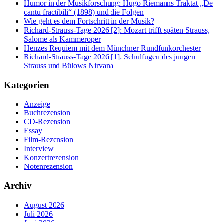
Humor in der Musikforschung: Hugo Riemanns Traktat „De
cantu fractibili“ (1898) und die Folgen
Wie geht es dem Fortschritt in der Musik?
Richard-Strauss-Tage 2026 [2]: Mozart trifft späten Strauss,
Salome als Kammeroper
Henzes Requiem mit dem Münchner Rundfunkorchester
Richard-Strauss-Tage 2026 [1]: Schulfugen des jungen
Strauss und Bülows Nirvana
Kategorien
Anzeige
Buchrezension
CD-Rezension
Essay
Film-Rezension
Interview
Konzertrezension
Notenrezension
Archiv
August 2026
Juli 2026