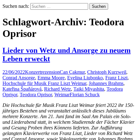
Suchen nach:
Schlagwort-Archiv: Teodora
Oprisor
Lieder von Wetz und Ansorge zu neuem
Leben erweckt
22/06/2022
Konzertrezension
Can Çakmur
,
Christoph Kurzweil
,
Conrad Ansorge
,
Emma Moore
,
Evelina Liubonko
,
Franz Liszt
,
Hochschule für Musik Franz Liszt Weimar
,
Johannes Brahms
,
Kateřina Špaňárová
,
Richard Wetz
,
Taiki Miyashita
,
Teodora
Oprișor
,
Teodora Oprisor
,
Weimar
Florian Schuck
Die Hochschule für Musik Franz Liszt Weimar feiert 2022 ihr 150-
jähriges Bestehen und veranstaltet anlässlich dieses Jubiläums
mehrere Konzerte. Am 21. Juni fand im Saal Am Palais ein Solo-
und Liederabend statt, in welchem Studierende der Fächer Klavier
und Gesang Proben ihres Könnens lieferten. Zur Aufführung
gelangten Klavierwerke von Franz Liszt, Lieder von Richard Wetz
und Conrad Ansorge, sowie Vokalquartette von Johannes Brahms.