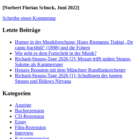
[Norbert Florian Schuck, Juni 2022]
Schreibe einen Kommentar
Letzte Beiträge
Humor in der Musikforschung: Hugo Riemanns Traktat „De
cantu fractibili“ (1898) und die Folgen
Wie geht es dem Fortschritt in der Musik?
Richard-Strauss-Tage 2026 [2]: Mozart trifft späten Strauss,
Salome als Kammeroper
Henzes Requiem mit dem Münchner Rundfunkorchester
Richard-Strauss-Tage 2026 [1]: Schulfugen des jungen
Strauss und Bülows Nirvana
Kategorien
Anzeige
Buchrezension
CD-Rezension
Essay
Film-Rezension
Interview
Konzertrezension