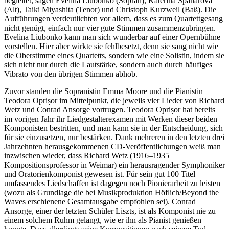
begleitet, sagen Evelina Liubonko (Sopran), Kateřina Špaňárová
(Alt), Taiki Miyashita (Tenor) und Christoph Kurzweil (Baß). Die
Aufführungen verdeutlichten vor allem, dass es zum Quartettgesang
nicht genügt, einfach nur vier gute Stimmen zusammenzubringen.
Evelina Liubonko kann man sich wunderbar auf einer Opernbühne
vorstellen. Hier aber wirkte sie fehlbesetzt, denn sie sang nicht wie
die Oberstimme eines Quartetts, sondern wie eine Solistin, indem sie
sich nicht nur durch die Lautstärke, sondern auch durch häufiges
Vibrato von den übrigen Stimmen abhob.
Zuvor standen die Sopranistin Emma Moore und die Pianistin
Teodora Oprișor im Mittelpunkt, die jeweils vier Lieder von Richard
Wetz und Conrad Ansorge vortrugen. Teodora Oprișor hat bereits
im vorigen Jahr ihr Liedgestalterexamen mit Werken dieser beiden
Komponisten bestritten, und man kann sie in der Entscheidung, sich
für sie einzusetzen, nur bestärken. Dank mehreren in den letzten drei
Jahrzehnten herausgekommenen CD-Veröffentlichungen weiß man
inzwischen wieder, dass Richard Wetz (1916–1935
Kompositionsprofessor in Weimar) ein herausragender Symphoniker
und Oratorienkomponist gewesen ist. Für sein gut 100 Titel
umfassendes Liedschaffen ist dagegen noch Pionierarbeit zu leisten
(wozu als Grundlage die bei Musikproduktion Höflich/Beyond the
Waves erschienene Gesamtausgabe empfohlen sei). Conrad
Ansorge, einer der letzten Schüler Liszts, ist als Komponist nie zu
einem solchem Ruhm gelangt, wie er ihn als Pianist genießen