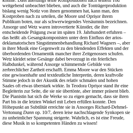
konnte. Dass allerdings seine Kompositionen nach seinem Tod
weitgehend unbeachtet blieben, und auch die Tonträgerproduktion
bislang wenig Notiz von ihnen genommen hat, kann man, den
Kostproben nach zu urteilen, die Moore und Oprișor ihrem
Publikum boten, nur als schwerwiegendes Versäumnis bezeichnen.
Ansorge und Wetz waren introvertierte Künstler, die ihre
entscheidende Prägung zwar im späten 19. Jahrhundert erfuhren –
das heißt: als Gesangskomponisten unter dem Einfluss der arios-
deklamatorischen Singstimmenbehandlung Richard Wagners –, aber
in ihrer Musik eine Gegenwelt zu den blendenden Effekten und der
überbordenden Ornamentik mancher ihrer Zeitgenossen schufen.
Wetz kleidet seine Gesänge dabei bevorzugt in ein feierliches
Halbdunkel, während Ansorge schimmernde Gebilde von
zerbrechlicher Zartheit erschafft. Emma Moore war den Stücken
eine gewissenhafte und textdeutliche Interpretin, deren kraftvolle
Stimme jedoch in der Akustik des relativ schmalen und hohen
Saales oft etwas überstark wirkte. In Teodora Oprișor stand ihr eine
Begleiterin zur Seite, die sie nie übertönte, aber immer präsent blieb.
Die Pianistin hat sich die Werke so zu eigen gemacht, dass sie ihren
Part bis in die letzten Winkel mit Leben erfüllen konnte. Den
Höhepunkt an Subtilität erreichte sie in Ansorges Richard-Dehmel-
Vertonung
Dann
op. 10/7, deren leise nachschlagende Synkopen sie
zu unheimlicher Spannung steigerte. Wahrlich, es ist eine Freude,
diese Musik in so kompetenten Händen zu wissen!