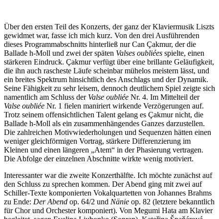
Über den ersten Teil des Konzerts, der ganz der Klaviermusik Liszts
gewidmet war, fasse ich mich kurz. Von den drei Ausführenden
dieses Programmabschnitts hinterließ nur Can Çakmur, der die
Ballade h-Moll und zwei der späten
Valses oubliées
spielte, einen
stärkeren Eindruck. Çakmur verfügt über eine brillante Geläufigkeit,
die ihn auch rascheste Läufe scheinbar mühelos meistern lässt, und
ein breites Spektrum hinsichtlich des Anschlags und der Dynamik.
Seine Fähigkeit zu sehr leisem, dennoch deutlichem Spiel zeigte sich
namentlich am Schluss der
Valse oubliée
Nr. 4. Im Mittelteil der
Valse oubliée
Nr. 1 fielen maniriert wirkende Verzögerungen auf.
Trotz seinem offensichtlichen Talent gelang es Çakmur nicht, die
Ballade h-Moll als ein zusammenhängendes Ganzes darzustellen.
Die zahlreichen Motivwiederholungen und Sequenzen hätten einen
weniger gleichförmigen Vortrag, stärkere Differenzierung im
Kleinen und einen längeren „Atem“ in der Phasierung vertragen.
Die Abfolge der einzelnen Abschnitte wirkte wenig motiviert.
Interessanter war die zweite Konzerthälfte. Ich möchte zunächst auf
den Schluss zu sprechen kommen. Der Abend ging mit zwei auf
Schiller-Texte komponierten Vokalquartetten von Johannes Brahms
zu Ende:
Der Abend
op. 64/2 und
Nänie
op. 82 (letztere bekanntlich
für Chor und Orchester komponiert). Von Megumi Hata am Klavier