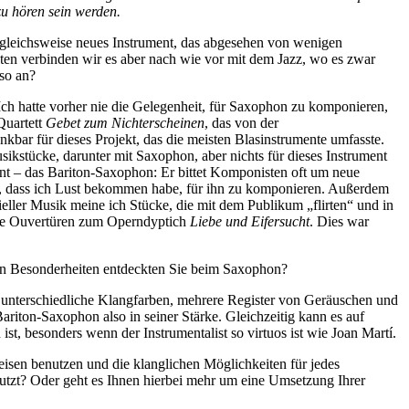
u hören sein werden.
ergleichsweise neues Instrument, das abgesehen von wenigen
en verbinden wir es aber nach wie vor mit dem Jazz, wo es zwar
 so an?
Ich hatte vorher nie die Gelegenheit, für Saxophon zu komponieren,
Quartett
Gebet zum Nichterscheinen
, das von der
kbar für dieses Projekt, das die meisten Blasinstrumente umfasste.
kstücke, darunter mit Saxophon, aber nichts für dieses Instrument
ment – das Bariton-Saxophon: Er bittet Komponisten oft um neue
fft, dass ich Lust bekommen habe, für ihn zu komponieren. Außerdem
eller Musik meine ich Stücke, die mit dem Publikum „flirten“ und in
ie Ouvertüren zum Operndyptich
Liebe und Eifersucht
. Dies war
chen Besonderheiten entdeckten Sie beim Saxophon?
ehr unterschiedliche Klangfarben, mehrere Register von Geräuschen und
riton-Saxophon also in seiner Stärke. Gleichzeitig kann es auf
t, besonders wenn der Instrumentalist so virtuos ist wie Joan Martí.
lweisen benutzen und die klanglichen Möglichkeiten für jedes
nutzt? Oder geht es Ihnen hierbei mehr um eine Umsetzung Ihrer