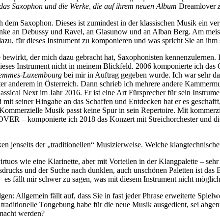
 das Saxophon und die Werke, die auf ihrem neuen Album
Dreamlover
z
ch dem Saxophon. Dieses ist zumindest in der klassischen Musik ein v
denke an Debussy und Ravel, an Glasunow und an Alban Berg. Am meist
dazu, für dieses Instrument zu komponieren und was spricht Sie an ihm
ge bewirkt, der mich dazu gebracht hat, Saxophonisten kennenzulernen. 
dieses Instrument nicht in meinem Blickfeld. 2006 komponierte ich das 
emmes-Luxembourg
bei mir in Auftrag gegeben wurde. Ich war sehr dan
er anderem in Österreich. Dann schrieb ich mehrere andere Kammermusi
lassical Next im Jahr 2016. Er ist eine Art Fürsprecher für sein Instru
nd mit seiner Hingabe an das Schaffen und Entdecken hat er es gescha
: Kommerzielle Musik passt keine Spur in sein Repertoire. Mit kommerzi
ER – komponierte ich 2018 das Konzert mit Streichorchester und d
ken jenseits der „traditionellen“ Musizierweise. Welche klangtechnis
irtuos wie eine Klarinette, aber mit Vorteilen in der Klangpalette – s
drucks und der Suche nach dunklen, auch unschönen Paletten ist das Ba
s fällt mir schwer zu sagen, was mit diesem Instrument nicht möglich is
gen: Allgemein fällt auf, dass Sie in fast jeder Phrase erweiterte Spie
e traditionelle Tongebung habe für die neue Musik ausgedient, sei abge
emacht werden?