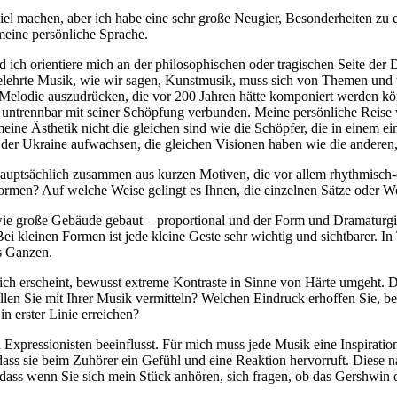
 viel machen, aber ich habe eine sehr große Neugier, Besonderheiten z
meine persönliche Sprache.
d ich orientiere mich an der philosophischen oder tragischen Seite der
lehrte Musik, wie wir sagen, Kunstmusik, muss sich von Themen und tie
Melodie auszudrücken, die vor 200 Jahren hätte komponiert werden kön
t untrennbar mit seiner Schöpfung verbunden. Meine persönliche Reise 
eine Ästhetik nicht die gleichen sind wie die Schöpfer, die in einem 
 der Ukraine aufwachsen, die gleichen Visionen haben wie die anderen
hauptsächlich zusammen aus kurzen Motiven, die vor allem rhythmisch-d
ormen? Auf welche Weise gelingt es Ihnen, die einzelnen Sätze oder
 große Gebäude gebaut – proportional und der Form und Dramaturgie ei
Bei kleinen Formen ist jede kleine Geste sehr wichtig und sichtbarer. In
es Ganzen.
ich erscheint, bewusst extreme Kontraste in Sinne von Härte umgeht. D
llen Sie mit Ihrer Musik vermitteln? Welchen Eindruck erhoffen Sie, b
n erster Linie erreichen?
d Expressionisten beeinflusst. Für mich muss jede Musik eine Inspiratio
ss sie beim Zuhörer ein Gefühl und eine Reaktion hervorruft. Diese nac
ass wenn Sie sich mein Stück anhören, sich fragen, ob das Gershwin o