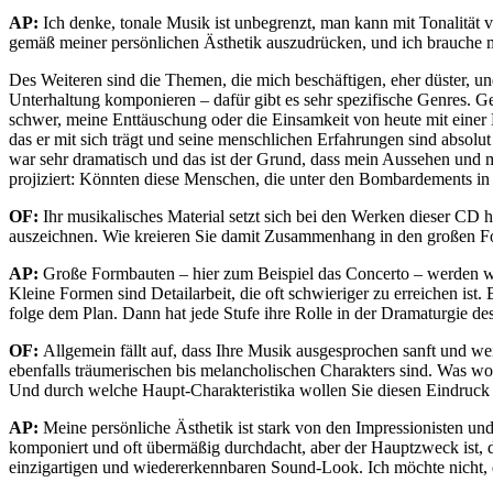
AP:
Ich denke, tonale Musik ist unbegrenzt, man kann mit Tonalität
gemäß meiner persönlichen Ästhetik auszudrücken, und ich brauche 
Des Weiteren sind die Themen, die mich beschäftigen, eher düster, un
Unterhaltung komponieren – dafür gibt es sehr spezifische Genres. Ge
schwer, meine Enttäuschung oder die Einsamkeit von heute mit einer 
das er mit sich trägt und seine menschlichen Erfahrungen sind absolu
war sehr dramatisch und das ist der Grund, dass mein Aussehen und m
projiziert: Könnten diese Menschen, die unter den Bombardements in
OF:
Ihr musikalisches Material setzt sich bei den Werken dieser CD 
auszeichnen. Wie kreieren Sie damit Zusammenhang in den großen F
AP:
Große Formbauten – hier zum Beispiel das Concerto – werden wie
Kleine Formen sind Detailarbeit, die oft schwieriger zu erreichen ist. 
folge dem Plan. Dann hat jede Stufe ihre Rolle in der Dramaturgie d
OF:
Allgemein fällt auf, dass Ihre Musik ausgesprochen sanft und we
ebenfalls träumerischen bis melancholischen Charakters sind. Was wo
Und durch welche Haupt-Charakteristika wollen Sie diesen Eindruck i
AP:
Meine persönliche Ästhetik ist stark von den Impressionisten un
komponiert und oft übermäßig durchdacht, aber der Hauptzweck ist, da
einzigartigen und wiedererkennbaren Sound-Look. Ich möchte nicht, d