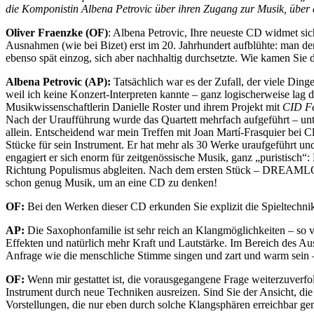
die Komponistin Albena Petrovic über ihren Zugang zur Musik, über
Oliver Fraenzke (OF)
: Albena Petrovic, Ihre neueste CD widmet si
Ausnahmen (wie bei Bizet) erst im 20. Jahrhundert aufblühte: man 
ebenso spät einzog, sich aber nachhaltig durchsetzte. Wie kamen Sie 
Albena Petrovic (AP):
Tatsächlich war es der Zufall, der viele Din
weil ich keine Konzert-Interpreten kannte – ganz logischerweise lag 
Musikwissenschaftlerin Danielle Roster und ihrem Projekt mit
CID F
Nach der Uraufführung wurde das Quartett mehrfach aufgeführt – unt
allein. Entscheidend war mein Treffen mit Joan Martí-Frasquier bei C
Stücke für sein Instrument. Er hat mehr als 30 Werke uraufgeführt u
engagiert er sich enorm für zeitgenössische Musik, ganz „puristisch“
Richtung Populismus abgleiten. Nach dem ersten Stück – DREAMLOV
schon genug Musik, um an eine CD zu denken!
OF:
Bei den Werken dieser CD erkunden Sie explizit die Spieltechni
AP:
Die Saxophonfamilie ist sehr reich an Klangmöglichkeiten – so v
Effekten und natürlich mehr Kraft und Lautstärke. Im Bereich des Aus
Anfrage wie die menschliche Stimme singen und zart und warm sein – e
OF:
Wenn mir gestattet ist, die vorausgegangene Frage weiterzuverfol
Instrument durch neue Techniken ausreizen. Sind Sie der Ansicht, di
Vorstellungen, die nur eben durch solche Klangsphären erreichbar g