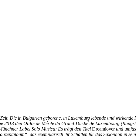
 Zeit. Die in Bulgarien geborene, in Luxemburg lebende und wirkende 
wie 2013 den
Ordre de Mérite du Grand-Duché de Luxembourg
(Rangst
ünchner Label Solo Musica: Es trägt den Titel
Dreamlover
und umfass
nzeptalbum“, das exemplarisch ihr Schaffen für das Saxophon in seine