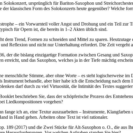
n Solokonzert, ursprünglich für Bariton-Saxophon und Streichorchester
ie der klassischen Form des Solokonzerts heute gegenüber? Welche form
strophe – ein Vorwarnteil voller Angst und Drohung und ein Teil zur T
ypisch für Opern ist, die bereits in 1–2 Akten üblich sind.
 nicht dem Trend, Formen zu schneiden und Mittel zu sparen. Heutzutag
und Reflexion und nicht nur Unterhaltung erfordert. Die Zeit vergeht a
36, der die bislang einzigartige Formation zwischen Gesang und Saxoph
men erreicht, und das Saxophon, welches ja in der Tiefe mächtig ersc
eine menschliche Stimme, aber ohne Worte – es steht logischerweise im
s Instrument behandle, aber hier habe ich die Entscheidung nach dem I
enken darf durch zu viel Virtuosität, die Intimität des Textes suggerier
m Booklet beschrieben Sie, dass der schöpferische Prozess des Entsteh
e bei Liedkompositionen vorgehen?
nn fange ich an, eine Textur auszuarbeiten – Instrumente, Klangfarben 
Hand in Hand gehen. Arbeiten ohne Text ist viel rationaler.
p. 189 (2017) und die Zwei Stücke für Alt-Saxophon o. O., die aus 
ere Herausforderungen. Vor welchen Aufgaben standen Sie hier?