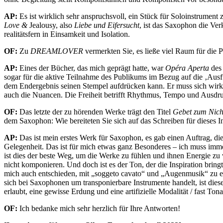
AP:
Es ist wirklich sehr anspruchsvoll, ein Stück für Soloinstrument 
Love &
Jealousy, also
Liebe und Eifersucht
, ist das Saxophon die Ver
realitätsfern in Einsamkeit und Isolation.
OF:
Zu
DREAMLOVER
vermerkten Sie, es ließe viel Raum für die 
AP:
Eines der Bücher, das mich geprägt hatte, war
Opéra Aperta
des 
sogar für die aktive Teilnahme des Publikums im Bezug auf die ‚Ausfüh
dem Endergebnis seinen Stempel aufdrücken kann. Er muss sich wirkl
auch die Nuancen. Die Freiheit betrifft Rhythmus, Tempo und Ausdr
OF:
Das letzte der zu hörenden Werke trägt den Titel
Gebet zum Nich
dem Saxophon: Wie bereiteten Sie sich auf das Schreiben für dieses 
AP:
Das ist mein erstes Werk für Saxophon, es gab einen Auftrag, d
Gelegenheit. Das ist für mich etwas ganz Besonderes – ich muss imme
ist dies der beste Weg, um die Werke zu fühlen und ihnen Energie zu ve
nicht komponieren. Und doch ist es der Ton, der die Inspiration bring
mich auch entschieden, mit „soggeto cavato“ und „Augenmusik“ zu exp
sich bei Saxophonen um transponierbare Instrumente handelt, ist diese 
erlaubt, eine gewisse Erdung und eine artifizielle Modalität / fast Tona
OF:
Ich bedanke mich sehr herzlich für Ihre Antworten!