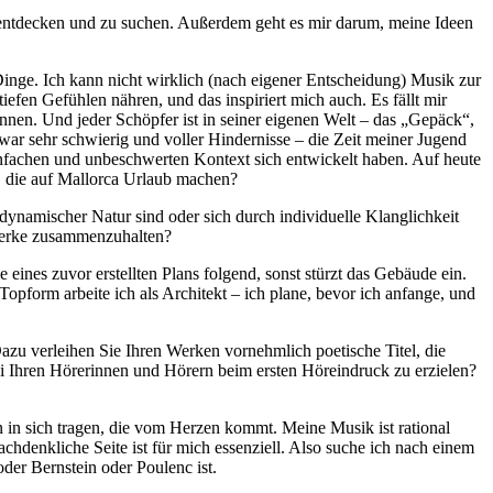
u entdecken und zu suchen. Außerdem geht es mir darum, meine Ideen
 Dinge. Ich kann nicht wirklich (nach eigener Entscheidung) Musik zur
fen Gefühlen nähren, und das inspiriert mich auch. Es fällt mir
nen. Und jeder Schöpfer ist in seiner eigenen Welt – das „Gepäck“,
war sehr schwierig und voller Hindernisse – die Zeit meiner Jugend
einfachen und unbeschwerten Kontext sich entwickelt haben. Auf heute
, die auf Mallorca Urlaub machen?
ynamischer Natur sind oder sich durch individuelle Klanglichkeit
 Werke zusammenzuhalten?
nes zuvor erstellten Plans folgend, sonst stürzt das Gebäude ein.
 Topform arbeite ich als Architekt – ich plane, bevor ich anfange, und
azu verleihen Sie Ihren Werken vornehmlich poetische Titel, die
ei Ihren Hörerinnen und Hörern beim ersten Höreindruck zu erzielen?
n in sich tragen, die vom Herzen kommt. Meine Musik ist rational
hdenkliche Seite ist für mich essenziell. Also suche ich nach einem
der Bernstein oder Poulenc ist.