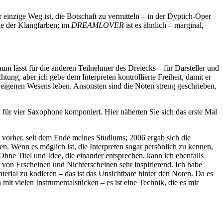
r einzige Weg ist, die Botschaft zu vermitteln – in der Dyptich-Oper
gie der Klangfarben; im
DREAMLOVER
ist es ähnlich – marginal,
um lässt für die anderen Teilnehmer des Dreiecks – für Darsteller und
ung, aber ich gebe dem Interpreten kontrollierte Freiheit, damit er
eigenen Wesens leben. Ansonsten sind die Noten streng geschrieben,
für vier Saxophone komponiert. Hier näherten Sie sich das erste Mal
 vorher, seit dem Ende meines Studiums; 2006 ergab sich die
. Wenn es möglich ist, die Interpreten sogar persönlich zu kennen,
 Ohne Titel und Idee, die einander entsprechen, kann ich ebenfalls
von Erscheinen und Nichterscheinen sehr inspirierend. Ich habe
rial zu kodieren – das ist das Unsichtbare hinter den Noten. Da es
mit vielen Instrumentalstücken – es ist eine Technik, die es mir