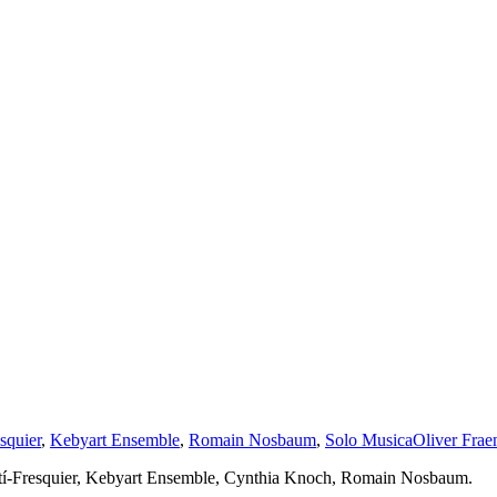
squier
,
Kebyart Ensemble
,
Romain Nosbaum
,
Solo Musica
Oliver Frae
í-Fresquier, Kebyart Ensemble, Cynthia Knoch, Romain Nosbaum.