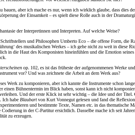
zu bauen, aber ich mache es nur, wenn ich wirklich glaube, dass dies de
körperung der Einsamkeit – es spielt diese Rolle auch in der Dramatur
Phantasie der Interpretinnen und Interpreten. Auf welche Weise?
Schriftstellers und Philosophen Umberto Eco – die offene Form, die Ra
rung‘ des musikalischen Werkes – ich gehe nicht zu weit in diese Richt
ich in die Haut des Komponisten hineinfühlen und die Emotion seines 
uck.
terscheinen
op. 102, es ist das früheste der aufgenommenen Werke und 
Instrument vor? Und was zeichnete die Arbeit an dem Werk aus?
ieses Werk zu komponieren, aber ich kannte die Instrumente schon lange
r einen Bühnentermin im Blick haben, sonst kann ich nicht komponieren
rleihen. Und der erste Klick ist sehr wichtig – die Idee und der Titel.
t. Ich habe
Blaubart
von Kurt Vonnegut gelesen und fand die Reflexion 
erimentieren und bestimmte Texte, Namen etc. in das thematische Mate
Codierung in der C-Partitur ersichtlich. Dasselbe mache ich seit Jahren 
lität zu erzeugen.