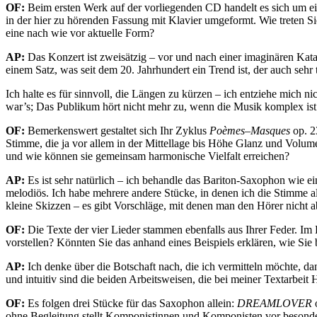
OF:
Beim ersten Werk auf der vorliegenden CD handelt es sich um ei
in der hier zu hörenden Fassung mit Klavier umgeformt. Wie treten S
eine nach wie vor aktuelle Form?
AP:
Das Konzert ist zweisätzig – vor und nach einer imaginären Kata
einem Satz, was seit dem 20. Jahrhundert ein Trend ist, der auch sehr t
Ich halte es für sinnvoll, die Längen zu kürzen – ich entziehe mich
war’s; Das Publikum hört nicht mehr zu, wenn die Musik komplex ist 
OF:
Bemerkenswert gestaltet sich Ihr Zyklus
Poèmes–Masques
op. 2
Stimme, die ja vor allem in der Mittellage bis Höhe Glanz und Volu
und wie können sie gemeinsam harmonische Vielfalt erreichen?
AP:
Es ist sehr natürlich – ich behandle das Bariton-Saxophon wie 
melodiös. Ich habe mehrere andere Stücke, in denen ich die Stimme al
kleine Skizzen – es gibt Vorschläge, mit denen man den Hörer nicht abl
OF:
Die Texte der vier Lieder stammen ebenfalls aus Ihrer Feder. I
vorstellen? Könnten Sie das anhand eines Beispiels erklären, wie Si
AP:
Ich denke über die Botschaft nach, die ich vermitteln möchte, da
und intuitiv sind die beiden Arbeitsweisen, die bei meiner Textarbeit 
OF:
Es folgen drei Stücke für das Saxophon allein:
DREAMLOVER
o
ohne Begleitung stellt Komponistinnen und Komponisten vor besond