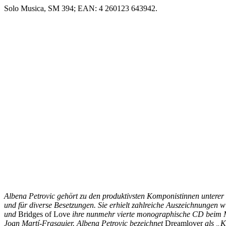
Solo Musica, SM 394; EAN: 4 260123 643942.
Al
bena Petrovic gehört zu den produktivsten Komponistinnen unterer
und für diverse Besetzungen. Sie erhielt zahlreiche Auszeichnungen 
und
Bridges of Love
ihre nunmehr vierte monographische CD beim M
Joan Martí-Frasquier. Albena Petr
ovic bezeichnet
Dreamlover
als „Ko