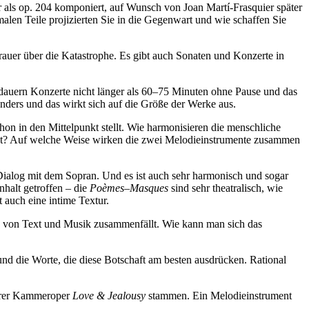
 als op. 204 komponiert, auf Wunsch von Joan Martí-Frasquier später
alen Teile projizierten Sie in die Gegenwart und wie schaffen Sie
rauer über die Katastrophe. Es gibt auch Sonaten und Konzerte in
e dauern Konzerte nicht länger als 60–75 Minuten ohne Pause und das
nders und das wirkt sich auf die Größe der Werke aus.
on in den Mittelpunkt stellt. Wie harmonisieren die menschliche
heint? Auf welche Weise wirken die zwei Melodieinstrumente zusammen
 Dialog mit dem Sopran. Und es ist auch sehr harmonisch und sogar
nhalt getroffen – die
Poèmes–Masques
sind sehr theatralisch, wie
t auch eine intime Textur.
ens von Text und Musik zusammenfällt. Wie kann man sich das
und die Worte, die diese Botschaft am besten ausdrücken. Rational
Ihrer Kammeroper
Love & Jealousy
stammen. Ein Melodieinstrument