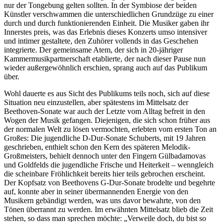
nur der Tongebung gelten sollten. In der Symbiose der beiden
Künstler verschwammen die unterschiedlichen Grundzüge zu einer
durch und durch funktionierenden Einheit. Die Musiker gaben ihr
Innerstes preis, was das Erlebnis dieses Konzerts umso intensiver
und intimer gestaltete, den Zuhörer vollends in das Geschehen
integrierte. Der gemeinsame Atem, der sich in 20-jähriger
Kammermusikpartnerschaft etablierte, der nach dieser Pause nun
wieder außergewöhnlich erschien, sprang auch auf das Publikum
über.
Wohl dauerte es aus Sicht des Publikums teils noch, sich auf diese
Situation neu einzustellen, aber spätestens im Mittelsatz der
Beethoven-Sonate war auch der Letzte vom Alltag befreit in den
Wogen der Musik gefangen. Diejenigen, die sich schon früher aus
der normalen Welt zu lösen vermochten, erlebten vom ersten Ton an
Großes: Die jugendliche D-Dur-Sonate Schuberts, mit 19 Jahren
geschrieben, enthielt schon den Kern des späteren Melodik-
Großmeisters, behielt dennoch unter den Fingern Gülbadamovas
und Goldfelds die jugendliche Frische und Heiterkeit – wenngleich
die scheinbare Fröhlichkeit bereits hier teils gebrochen erscheint.
Der Kopfsatz von Beethovens G-Dur-Sonate brodelte und begehrte
auf, konnte aber in seiner übermannenden Energie von den
Musikern gebändigt werden, was uns davor bewahrte, von den
Tönen überrannt zu werden. Im erwähnten Mittelsatz blieb die Zeit
stehen, so dass man sprechen möchte: „Verweile doch, du bist so