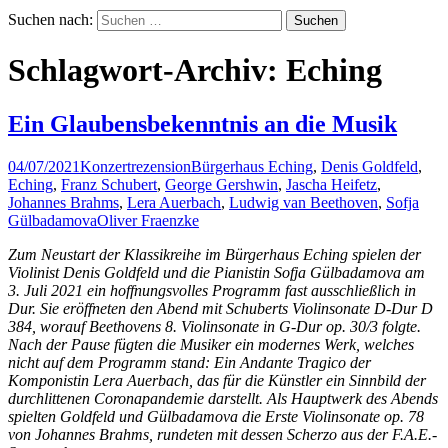
Suchen nach:
Schlagwort-Archiv: Eching
Ein Glaubensbekenntnis an die Musik
04/07/2021
Konzertrezension
Bürgerhaus Eching
,
Denis Goldfeld
,
Eching
,
Franz Schubert
,
George Gershwin
,
Jascha Heifetz
,
Johannes Brahms
,
Lera Auerbach
,
Ludwig van Beethoven
,
Sofja
Gülbadamova
Oliver Fraenzke
Zum Neustart der Klassikreihe im Bürgerhaus Eching spielen der
Violinist Denis Goldfeld und die Pianistin Sofja Gülbadamova am
3. Juli 2021 ein hoffnungsvolles Programm fast ausschließlich in
Dur. Sie eröffneten den Abend mit Schuberts Violinsonate D-Dur D
384, worauf Beethovens 8. Violinsonate in G-Dur op. 30/3 folgte.
Nach der Pause fügten die Musiker ein modernes Werk, welches
nicht auf dem Programm stand: Ein Andante Tragico der
Komponistin Lera Auerbach, das für die Künstler ein Sinnbild der
durchlittenen Coronapandemie darstellt. Als Hauptwerk des Abends
spielten Goldfeld und Gülbadamova die Erste Violinsonate op. 78
von Johannes Brahms, rundeten mit dessen Scherzo aus der F.A.E.-