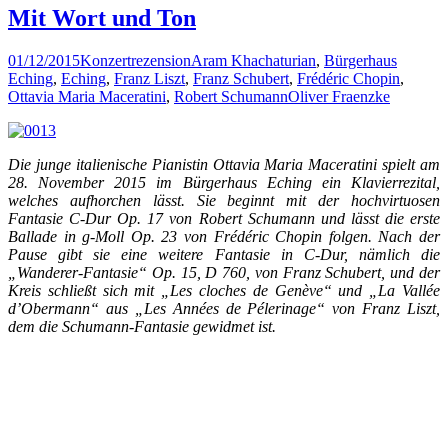
Mit Wort und Ton
01/12/2015
Konzertrezension
Aram Khachaturian
,
Bürgerhaus
Eching
,
Eching
,
Franz Liszt
,
Franz Schubert
,
Frédéric Chopin
,
Ottavia Maria Maceratini
,
Robert Schumann
Oliver Fraenzke
Die junge italienische Pianistin Ottavia Maria Maceratini spielt am
28. November 2015 im Bürgerhaus Eching ein Klavierrezital,
welches aufhorchen lässt. Sie beginnt mit der hochvirtuosen
Fantasie C-Dur Op. 17 von Robert Schumann und lässt die erste
Ballade in g-Moll Op. 23 von Frédéric Chopin folgen. Nach der
Pause gibt sie eine weitere Fantasie in C-Dur, nämlich die
„Wanderer-Fantasie“ Op. 15, D 760, von Franz Schubert, und der
Kreis schließt sich mit „Les cloches de Genève“ und „La Vallée
d’Obermann“ aus „Les Années de Pélerinage“ von Franz Liszt,
dem die Schumann-Fantasie gewidmet ist.