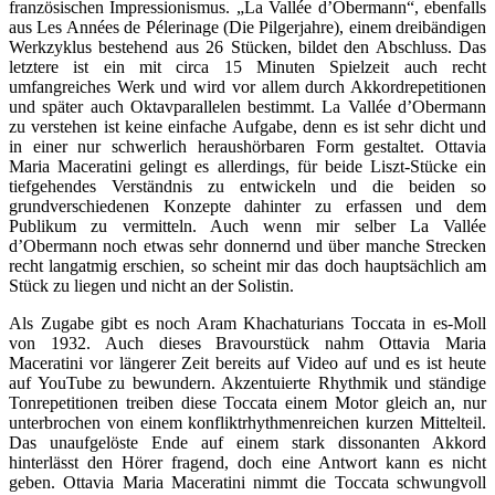
französischen Impressionismus. „La Vallée d’Obermann“, ebenfalls
aus Les Années de Pélerinage (Die Pilgerjahre), einem dreibändigen
Werkzyklus bestehend aus 26 Stücken, bildet den Abschluss. Das
letztere ist ein mit circa 15 Minuten Spielzeit auch recht
umfangreiches Werk und wird vor allem durch Akkordrepetitionen
und später auch Oktavparallelen bestimmt. La Vallée d’Obermann
zu verstehen ist keine einfache Aufgabe, denn es ist sehr dicht und
in einer nur schwerlich heraushörbaren Form gestaltet. Ottavia
Maria Maceratini gelingt es allerdings, für beide Liszt-Stücke ein
tiefgehendes Verständnis zu entwickeln und die beiden so
grundverschiedenen Konzepte dahinter zu erfassen und dem
Publikum zu vermitteln. Auch wenn mir selber La Vallée
d’Obermann noch etwas sehr donnernd und über manche Strecken
recht langatmig erschien, so scheint mir das doch hauptsächlich am
Stück zu liegen und nicht an der Solistin.
Als Zugabe gibt es noch Aram Khachaturians Toccata in es-Moll
von 1932. Auch dieses Bravourstück nahm Ottavia Maria
Maceratini vor längerer Zeit bereits auf Video auf und es ist heute
auf YouTube zu bewundern. Akzentuierte Rhythmik und ständige
Tonrepetitionen treiben diese Toccata einem Motor gleich an, nur
unterbrochen von einem konfliktrhythmenreichen kurzen Mittelteil.
Das unaufgelöste Ende auf einem stark dissonanten Akkord
hinterlässt den Hörer fragend, doch eine Antwort kann es nicht
geben. Ottavia Maria Maceratini nimmt die Toccata schwungvoll