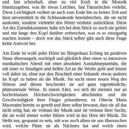
und fast scherzhaft, ohne zu viel Kraft in die Motorik
hineinzugeben, was ihr etwas Leichtes, fast Tänzerisches verleiht.
Diese Leichtigkeit verliert sie auch zum Ende hin zu keiner Zeit und
lässt unvermittelt in die Schlussakorde hereinbrechen, die sie nicht
auskostet, sondern vielmehr den Hörer verdutzt zurücklässt. Diese
Art des Zuendekommens habe ich bei dem Stück so noch nie gehört
und mir lange den Kopf darüber zerbrochen, was es so einzigartig
machen konnte – doch wie das Stück selber gibt auch diese Frage
keine Antwort her.
Am Ende ist wohl jeder Hörer im Bürgerhaus Eching im positiven
Sinne überrumpelt, erschöpft und glücklich über einen so intensiven
musikalischen Abend mit einer absoluten Ausnahmepianistin, die
mit einer so freudigen und hellen Art an die Werke geht und immer
voll dabei ist, ohne nur den Bruchteil einer Sekunde etwas anderes
im Kopf zu haben als die Musik. Sie sucht einen neuen Weg des
Hörens und diesen beschreitet sie auf ganz eigentümliche,
phänomenale Weise. In einem Alter, wo sich die meisten nur an
hochvirtuosen Höchstschwierigkeiten abschinden und die
Geschwindigkeit ihrer Finger präsentieren, ist Ottavia Maria
Maceratini bereits so gereift und ihrer selbst bewusst, dass sie all das
nicht nötig hat; sie vertraut der Musik und sie vertraut ihrer Suche,
die sie wohl immer weiter führen wird in das Herz der Musik. Da
bleibt nur, gespannt zu sein, mit was noch allem sie uns überraschen
wird, welche Pläne sie als Nächstes hat und welch einen