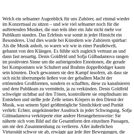
Welch ein seltsamer Augenblick für uns Zuhörer, auf einmal wieder
im Konzertsaal zu sitzen – und wie viel seltsamer noch für die
auftretenden Musiker, die nun teils über ein Jahr nicht mehr vor
Publikum standen. Das Erlebnis war somit in jeder Hinsicht ein
Besonderes. Und dies wurde bei Künstlern wie Zuhörern spürbar:
Als die Musik anhob, so waren wir wie in einer Parallelwelt,
gebannt von den Klängen. Es fühlte sich zugleich vertraut an und
dann fast neuartig. Denis Goldfeld und Sofja Gülbadamova rangen
im positivsten Sinne um die aufsteigenden Emotionen, die gerade
bei Komponisten wie Schubert und Brahms doppelbödiger kaum
sein könnten. Doch gewannen sie den Kampf insofern, als dass sie
sich nicht überrumpeln ließen von der geballten Macht der
ertönenden Großformen, sondern es schafften, diese zu kanalisieren
und dem Publikum zu vermitteln, ja zu verkünden. Denis Goldfeld
schwelgte sichtbar auf den Tönen, kontrollierte sie empfindsam im
Entstehen und stellte jede Zelle seines Körpers in den Dienst der
Musik, was seinem Spiel größtmögliche Sinnlichkeit und Purität
verlieh: Echter, ungekünstelter Ausdruck in jeder Schwingung. Sofja
Gülmadamova verkörperte eine andere Herangehensweise: Sie
näherte sich vom Bild auf die Gesamtform den einzelnen Passagen,
um nie den Zusammenhang zu verlieren. Aller äußerlichen
Virtuosität schwor sie ab, erwägte gar jede ihre Bewegungen, die