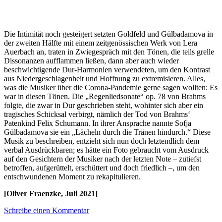
Die Intimität noch gesteigert setzten Goldfeld und Gülbadamova in
der zweiten Hälfte mit einem zeitgenössischen Werk von Lera
Auerbach an, traten in Zwiegespräch mit den Tönen, die teils grelle
Dissonanzen aufflammen ließen, dann aber auch wieder
beschwichtigende Dur-Harmonien verwendeten, um den Kontrast
aus Niedergeschlagenheit und Hoffnung zu extremisieren. Alles,
was die Musiker über die Corona-Pandemie gerne sagen wollten: Es
war in diesen Tönen. Die „Regenliedsonate“ op. 78 von Brahms
folgte, die zwar in Dur geschrieben steht, wohinter sich aber ein
tragisches Schicksal verbirgt, nämlich der Tod von Brahms‘
Patenkind Felix Schumann. In ihrer Ansprache nannte Sofja
Gülbadamova sie ein „Lächeln durch die Tränen hindurch.“ Diese
Musik zu beschreiben, entzieht sich nun doch letztendlich dem
verbal Ausdrückbaren; es hätte ein Foto gebraucht vom Ausdruck
auf den Gesichtern der Musiker nach der letzten Note – zutiefst
betroffen, aufgerüttelt, erschüttert und doch friedlich –, um den
entschwundenen Moment zu rekapitulieren.
[Oliver Fraenzke, Juli 2021]
Schreibe einen Kommentar