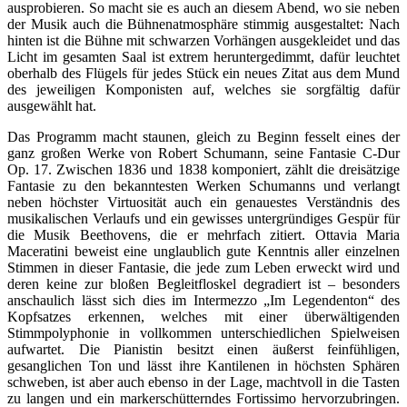
ausprobieren. So macht sie es auch an diesem Abend, wo sie neben
der Musik auch die Bühnenatmosphäre stimmig ausgestaltet: Nach
hinten ist die Bühne mit schwarzen Vorhängen ausgekleidet und das
Licht im gesamten Saal ist extrem heruntergedimmt, dafür leuchtet
oberhalb des Flügels für jedes Stück ein neues Zitat aus dem Mund
des jeweiligen Komponisten auf, welches sie sorgfältig dafür
ausgewählt hat.
Das Programm macht staunen, gleich zu Beginn fesselt eines der
ganz großen Werke von Robert Schumann, seine Fantasie C-Dur
Op. 17. Zwischen 1836 und 1838 komponiert, zählt die dreisätzige
Fantasie zu den bekanntesten Werken Schumanns und verlangt
neben höchster Virtuosität auch ein genauestes Verständnis des
musikalischen Verlaufs und ein gewisses untergründiges Gespür für
die Musik Beethovens, die er mehrfach zitiert. Ottavia Maria
Maceratini beweist eine unglaublich gute Kenntnis aller einzelnen
Stimmen in dieser Fantasie, die jede zum Leben erweckt wird und
deren keine zur bloßen Begleitfloskel degradiert ist – besonders
anschaulich lässt sich dies im Intermezzo „Im Legendenton“ des
Kopfsatzes erkennen, welches mit einer überwältigenden
Stimmpolyphonie in vollkommen unterschiedlichen Spielweisen
aufwartet. Die Pianistin besitzt einen äußerst feinfühligen,
gesanglichen Ton und lässt ihre Kantilenen in höchsten Sphären
schweben, ist aber auch ebenso in der Lage, machtvoll in die Tasten
zu langen und ein markerschütterndes Fortissimo hervorzubringen.