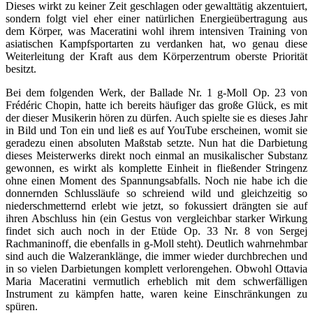
Dieses wirkt zu keiner Zeit geschlagen oder gewalttätig akzentuiert,
sondern folgt viel eher einer natürlichen Energieübertragung aus
dem Körper, was Maceratini wohl ihrem intensiven Training von
asiatischen Kampfsportarten zu verdanken hat, wo genau diese
Weiterleitung der Kraft aus dem Körperzentrum oberste Priorität
besitzt.
Bei dem folgenden Werk, der Ballade Nr. 1 g-Moll Op. 23 von
Frédéric Chopin, hatte ich bereits häufiger das große Glück, es mit
der dieser Musikerin hören zu dürfen. Auch spielte sie es dieses Jahr
in Bild und Ton ein und ließ es auf YouTube erscheinen, womit sie
geradezu einen absoluten Maßstab setzte. Nun hat die Darbietung
dieses Meisterwerks direkt noch einmal an musikalischer Substanz
gewonnen, es wirkt als komplette Einheit in fließender Stringenz
ohne einen Moment des Spannungsabfalls. Noch nie habe ich die
donnernden Schlussläufe so schreiend wild und gleichzeitig so
niederschmetternd erlebt wie jetzt, so fokussiert drängten sie auf
ihren Abschluss hin (ein Gestus von vergleichbar starker Wirkung
findet sich auch noch in der Etüde Op. 33 Nr. 8 von Sergej
Rachmaninoff, die ebenfalls in g-Moll steht). Deutlich wahrnehmbar
sind auch die Walzeranklänge, die immer wieder durchbrechen und
in so vielen Darbietungen komplett verlorengehen. Obwohl Ottavia
Maria Maceratini vermutlich erheblich mit dem schwerfälligen
Instrument zu kämpfen hatte, waren keine Einschränkungen zu
spüren.