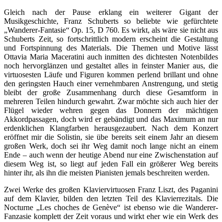
Gleich nach der Pause erklang ein weiterer Gigant der
Musikgeschichte, Franz Schuberts so beliebte wie gefürchtete
„Wanderer-Fantasie“ Op. 15, D 760. Es wirkt, als wäre sie nicht aus
Schuberts Zeit, so fortschrittlich modern erscheint die Gestaltung
und Fortspinnung des Materials. Die Themen und Motive lässt
Ottavia Maria Maceratini auch inmitten des dichtesten Notenbildes
noch hervorglänzen und gestaltet alles in feinster Manier aus, die
virtuosesten Läufe und Figuren kommen perlend brillant und ohne
den geringsten Hauch einer vernehmbaren Anstrengung, und stetig
bleibt der große Zusammenhang durch diese Gesamtform in
mehreren Teilen hindurch gewahrt. Zwar möchte sich auch hier der
Flügel wieder wehren gegen das Donnern der mächtigen
Akkordpassagen, doch wird er gebändigt und das Maximum an nur
erdenklichen Klangfarben herausgezaubert. Nach dem Konzert
eröffnet mir die Solistin, sie übe bereits seit einem Jahr an diesem
großen Werk, doch sei ihr Weg damit noch lange nicht an einem
Ende – auch wenn der heutige Abend nur eine Zwischenstation auf
diesem Weg ist, so liegt auf jeden Fall ein größerer Weg bereits
hinter ihr, als ihn die meisten Pianisten jemals beschreiten werden.
Zwei Werke des großen Klaviervirtuosen Franz Liszt, des Paganini
auf dem Klavier, bilden den letzten Teil des Klavierrezitals. Die
Nocturne „Les choches de Genève“ ist ebenso wie die Wanderer-
Fanzasie komplett der Zeit voraus und wirkt eher wie ein Werk des