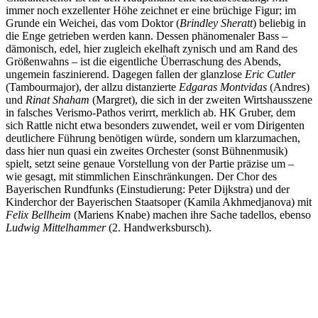
immer noch exzellenter Höhe zeichnet er eine brüchige Figur; im
Grunde ein Weichei, das vom Doktor (
Brindley Sheratt
) beliebig in
die Enge getrieben werden kann. Dessen phänomenaler Bass –
dämonisch, edel, hier zugleich ekelhaft zynisch und am Rand des
Größenwahns – ist die eigentliche Überraschung des Abends,
ungemein faszinierend. Dagegen fallen der glanzlose
Eric Cutler
(Tambourmajor), der allzu distanzierte
Edgaras Montvidas
(Andres)
und
Rinat Shaham
(Margret), die sich in der zweiten Wirtshausszene
in falsches Verismo-Pathos verirrt, merklich ab. HK Gruber, dem
sich Rattle nicht etwa besonders zuwendet, weil er vom Dirigenten
deutlichere Führung benötigen würde, sondern um klarzumachen,
dass hier nun quasi ein zweites Orchester (sonst Bühnenmusik)
spielt, setzt seine genaue Vorstellung von der Partie präzise um –
wie gesagt, mit stimmlichen Einschränkungen. Der Chor des
Bayerischen Rundfunks (Einstudierung: Peter Dijkstra) und der
Kinderchor der Bayerischen Staatsoper (Kamila Akhmedjanova) mit
Felix Bellheim
(Mariens Knabe) machen ihre Sache tadellos, ebenso
Ludwig Mittelhammer
(2. Handwerksbursch).