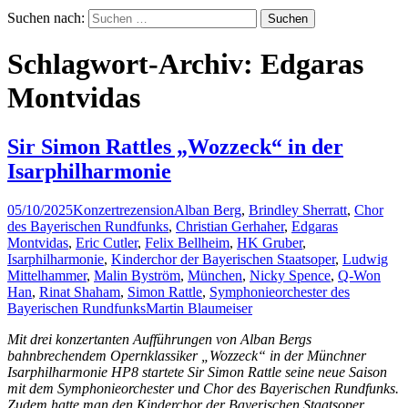
Suchen nach:
Schlagwort-Archiv: Edgaras
Montvidas
Sir Simon Rattles „Wozzeck“ in der
Isarphilharmonie
05/10/2025
Konzertrezension
Alban Berg
,
Brindley Sherratt
,
Chor
des Bayerischen Rundfunks
,
Christian Gerhaher
,
Edgaras
Montvidas
,
Eric Cutler
,
Felix Bellheim
,
HK Gruber
,
Isarphilharmonie
,
Kinderchor der Bayerischen Staatsoper
,
Ludwig
Mittelhammer
,
Malin Byström
,
München
,
Nicky Spence
,
Q-Won
Han
,
Rinat Shaham
,
Simon Rattle
,
Symphonieorchester des
Bayerischen Rundfunks
Martin Blaumeiser
Mit drei konzertanten Aufführungen von Alban Bergs
bahnbrechendem Opernklassiker „Wozzeck“ in der Münchner
Isarphilharmonie HP8 startete Sir Simon Rattle seine neue Saison
mit dem Symphonieorchester und Chor des Bayerischen Rundfunks.
Zudem hatte man den Kinderchor der Bayerischen Staatsoper