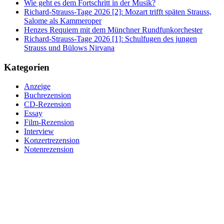
Wie geht es dem Fortschritt in der Musik?
Richard-Strauss-Tage 2026 [2]: Mozart trifft späten Strauss,
Salome als Kammeroper
Henzes Requiem mit dem Münchner Rundfunkorchester
Richard-Strauss-Tage 2026 [1]: Schulfugen des jungen
Strauss und Bülows Nirvana
Kategorien
Anzeige
Buchrezension
CD-Rezension
Essay
Film-Rezension
Interview
Konzertrezension
Notenrezension