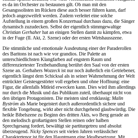
es da im Orchester zu bestaunen gilt. Ob man mit den
Gesangssolisten im Rücken diese auch besser führen kann, darf
jedoch angezweifelt werden. Zudem verleitet eine solche
Aufstellung in einem großen Konzertsaal durchaus dazu, die Sänger
dynamisch zuzudecken. Selbst der eigentlich stimmgewaltige
Christian Gerhaher
hat an einigen Stellen damit zu kämpfen, etwa
in der Fuge (II. Akt, 2. Szene) oder der ersten Wirtshausszene.
Die stimmliche und emotionale Ausdeutung einer der Paraderollen
des Baritons ist nach wie vor grandios. Die Palette an
unterschiedlichsten Klangfarben auf engstem Raum und
differenziertester Textbehandlung berührt den Saal von der ersten
Szene an. Gerhahers
Wozzeck
ist nur noch äußerlich ein Getriebener,
eigentlich längst dem Schicksal als in seiner Wahrnehmung der Welt
entrückter Geistesgestörter voll ergeben und ohne Hoffnung: eine
Figur, die allenfalls Mitleid erwecken kann. Dies wird ihm allerdings
nur durch die Musik und das Publikum zuteil, überhaupt nicht von
den übrigen Protagonisten. Die meisten sind erstklassig:
Malin
Byström
als Marie begeistert durch außerordentlich sichere und
flexible Tongebung, wirkt aber nicht durchgehend glaubwürdig. Die
heikle Bibelszene zu Beginn des dritten Akts, wo Berg gerade an
den melodisch großartigsten Stellen reinen oder halben
Sprechgesang fordert, bewältigt sie partiturgetreu und absolut
überzeugend.
Nicky Spences
seit vielen Jahren verlässlicher
Charaktertenor ist für den Hauptmann eine Idealbesetzung. Mit