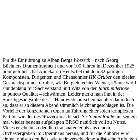
Für die Einführung zu Alban Bergs
Wozzeck
– nach Georg
Büchners Dramenfragment und vor 100 Jahren im Dezember 1925
uraufgeführt – hat Annekatrin Hentschel mit dem 82-jährigen
Komponisten, Dirigenten und Chansonnier
HK Gruber
den idealen
Gesprächspartner. Gruber, wie Berg ein echter Wiener, könnte wohl
stundenlang mit Sachverstand und Witz von der
Jahrhundertoper
–
in puncto Qualität – schwärmen. Leider merkt man ihm in der
Sprechgesangsrolle des 1. Handwerksburschen nachher dann doch
an, dass er an diesem Abend stimmlich leicht angeschlagen ist. Die
Vorteile der konzertanten Opernaufführung einer solch komplexen
Partitur wie der des
Wozzeck
macht sich
Sir Simon Rattle
mit seinem
mal wieder bestens aufgelegten BRSO natürlich voll zu Nutze.
Vieles erscheint so deutlich transparenter als aus einem
Orchestergraben im Opernhaus heraus, und für die Zuhörer wird
einmal optisch deutlich, wie viele verschiedene solistische Aufgaben