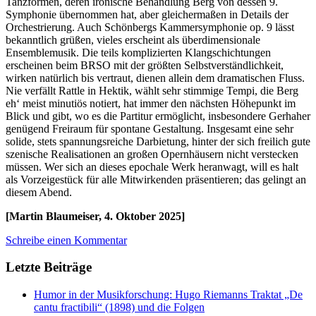
Tanzformen, deren ironische Behandlung Berg von dessen 9.
Symphonie übernommen hat, aber gleichermaßen in Details der
Orchestrierung. Auch Schönbergs Kammersymphonie op. 9 lässt
bekanntlich grüßen, vieles erscheint als überdimensionale
Ensemblemusik. Die teils komplizierten Klangschichtungen
erscheinen beim BRSO mit der größten Selbstverständlichkeit,
wirken natürlich bis vertraut, dienen allein dem dramatischen Fluss.
Nie verfällt Rattle in Hektik, wählt sehr stimmige Tempi, die Berg
eh‘ meist minutiös notiert, hat immer den nächsten Höhepunkt im
Blick und gibt, wo es die Partitur ermöglicht, insbesondere Gerhaher
genügend Freiraum für spontane Gestaltung. Insgesamt eine sehr
solide, stets spannungsreiche Darbietung, hinter der sich freilich gute
szenische Realisationen an großen Opernhäusern nicht verstecken
müssen. Wer sich an dieses epochale Werk heranwagt, will es halt
als Vorzeigestück für alle Mitwirkenden präsentieren; das gelingt an
diesem Abend.
[Martin Blaumeiser, 4. Oktober 2025]
Schreibe einen Kommentar
Letzte Beiträge
Humor in der Musikforschung: Hugo Riemanns Traktat „De
cantu fractibili“ (1898) und die Folgen