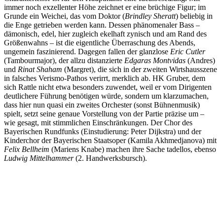
immer noch exzellenter Höhe zeichnet er eine brüchige Figur; im
Grunde ein Weichei, das vom Doktor (
Brindley Sheratt
) beliebig in
die Enge getrieben werden kann. Dessen phänomenaler Bass –
dämonisch, edel, hier zugleich ekelhaft zynisch und am Rand des
Größenwahns – ist die eigentliche Überraschung des Abends,
ungemein faszinierend. Dagegen fallen der glanzlose
Eric Cutler
(Tambourmajor), der allzu distanzierte
Edgaras Montvidas
(Andres)
und
Rinat Shaham
(Margret), die sich in der zweiten Wirtshausszene
in falsches Verismo-Pathos verirrt, merklich ab. HK Gruber, dem
sich Rattle nicht etwa besonders zuwendet, weil er vom Dirigenten
deutlichere Führung benötigen würde, sondern um klarzumachen,
dass hier nun quasi ein zweites Orchester (sonst Bühnenmusik)
spielt, setzt seine genaue Vorstellung von der Partie präzise um –
wie gesagt, mit stimmlichen Einschränkungen. Der Chor des
Bayerischen Rundfunks (Einstudierung: Peter Dijkstra) und der
Kinderchor der Bayerischen Staatsoper (Kamila Akhmedjanova) mit
Felix Bellheim
(Mariens Knabe) machen ihre Sache tadellos, ebenso
Ludwig Mittelhammer
(2. Handwerksbursch).