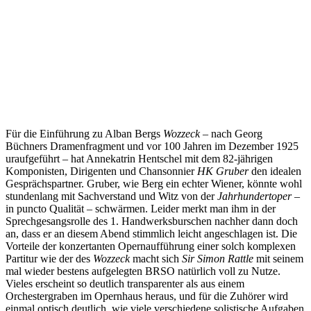
Für die Einführung zu Alban Bergs
Wozzeck
– nach Georg
Büchners Dramenfragment und vor 100 Jahren im Dezember 1925
uraufgeführt – hat Annekatrin Hentschel mit dem 82-jährigen
Komponisten, Dirigenten und Chansonnier
HK Gruber
den idealen
Gesprächspartner. Gruber, wie Berg ein echter Wiener, könnte wohl
stundenlang mit Sachverstand und Witz von der
Jahrhundertoper
–
in puncto Qualität – schwärmen. Leider merkt man ihm in der
Sprechgesangsrolle des 1. Handwerksburschen nachher dann doch
an, dass er an diesem Abend stimmlich leicht angeschlagen ist. Die
Vorteile der konzertanten Opernaufführung einer solch komplexen
Partitur wie der des
Wozzeck
macht sich
Sir Simon Rattle
mit seinem
mal wieder bestens aufgelegten BRSO natürlich voll zu Nutze.
Vieles erscheint so deutlich transparenter als aus einem
Orchestergraben im Opernhaus heraus, und für die Zuhörer wird
einmal optisch deutlich, wie viele verschiedene solistische Aufgaben