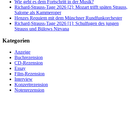
Wie geht es dem Fortschritt in der Musik?
Richard-Strauss-Tage 2026 [2]: Mozart trifft späten Strauss,
Salome als Kammeroper
Henzes Requiem mit dem Münchner Rundfunkorchester
Richard-Strauss-Tage 2026 [1]: Schulfugen des jungen
Strauss und Bülows Nirvana
Kategorien
Anzeige
Buchrezension
CD-Rezension
Essay
Film-Rezension
Interview
Konzertrezension
Notenrezension