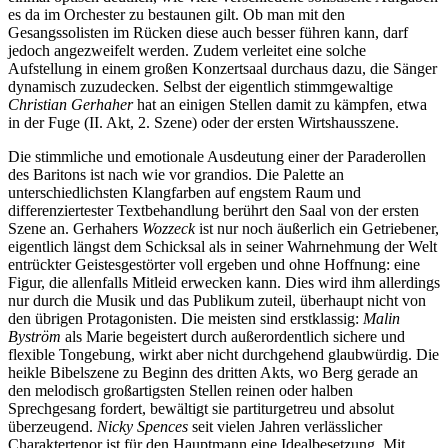
es da im Orchester zu bestaunen gilt. Ob man mit den
Gesangssolisten im Rücken diese auch besser führen kann, darf
jedoch angezweifelt werden. Zudem verleitet eine solche
Aufstellung in einem großen Konzertsaal durchaus dazu, die Sänger
dynamisch zuzudecken. Selbst der eigentlich stimmgewaltige
Christian Gerhaher
hat an einigen Stellen damit zu kämpfen, etwa
in der Fuge (II. Akt, 2. Szene) oder der ersten Wirtshausszene.
Die stimmliche und emotionale Ausdeutung einer der Paraderollen
des Baritons ist nach wie vor grandios. Die Palette an
unterschiedlichsten Klangfarben auf engstem Raum und
differenziertester Textbehandlung berührt den Saal von der ersten
Szene an. Gerhahers
Wozzeck
ist nur noch äußerlich ein Getriebener,
eigentlich längst dem Schicksal als in seiner Wahrnehmung der Welt
entrückter Geistesgestörter voll ergeben und ohne Hoffnung: eine
Figur, die allenfalls Mitleid erwecken kann. Dies wird ihm allerdings
nur durch die Musik und das Publikum zuteil, überhaupt nicht von
den übrigen Protagonisten. Die meisten sind erstklassig:
Malin
Byström
als Marie begeistert durch außerordentlich sichere und
flexible Tongebung, wirkt aber nicht durchgehend glaubwürdig. Die
heikle Bibelszene zu Beginn des dritten Akts, wo Berg gerade an
den melodisch großartigsten Stellen reinen oder halben
Sprechgesang fordert, bewältigt sie partiturgetreu und absolut
überzeugend.
Nicky Spences
seit vielen Jahren verlässlicher
Charaktertenor ist für den Hauptmann eine Idealbesetzung. Mit