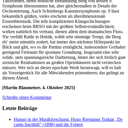
Tanzformen, deren ironische Behandlung Berg von dessen 9.
Symphonie übernommen hat, aber gleichermaßen in Details der
Orchestrierung. Auch Schönbergs Kammersymphonie op. 9 lässt
bekanntlich grüßen, vieles erscheint als überdimensionale
Ensemblemusik. Die teils komplizierten Klangschichtungen
erscheinen beim BRSO mit der größten Selbstverständlichkeit,
wirken natürlich bis vertraut, dienen allein dem dramatischen Fluss.
Nie verfällt Rattle in Hektik, wählt sehr stimmige Tempi, die Berg
eh‘ meist minutiös notiert, hat immer den nächsten Höhepunkt im
Blick und gibt, wo es die Partitur ermöglicht, insbesondere Gerhaher
genügend Freiraum für spontane Gestaltung. Insgesamt eine sehr
solide, stets spannungsreiche Darbietung, hinter der sich freilich gute
szenische Realisationen an großen Opernhäusern nicht verstecken
müssen. Wer sich an dieses epochale Werk heranwagt, will es halt
als Vorzeigestück für alle Mitwirkenden präsentieren; das gelingt an
diesem Abend.
[Martin Blaumeiser, 4. Oktober 2025]
Schreibe einen Kommentar
Letzte Beiträge
Humor in der Musikforschung: Hugo Riemanns Traktat „De
cantu fractibili“ (1898) und die Folgen