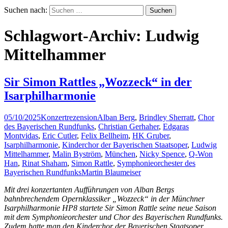
Suchen nach:
Schlagwort-Archiv: Ludwig
Mittelhammer
Sir Simon Rattles „Wozzeck“ in der
Isarphilharmonie
05/10/2025
Konzertrezension
Alban Berg
,
Brindley Sherratt
,
Chor
des Bayerischen Rundfunks
,
Christian Gerhaher
,
Edgaras
Montvidas
,
Eric Cutler
,
Felix Bellheim
,
HK Gruber
,
Isarphilharmonie
,
Kinderchor der Bayerischen Staatsoper
,
Ludwig
Mittelhammer
,
Malin Byström
,
München
,
Nicky Spence
,
Q-Won
Han
,
Rinat Shaham
,
Simon Rattle
,
Symphonieorchester des
Bayerischen Rundfunks
Martin Blaumeiser
Mit drei konzertanten Aufführungen von Alban Bergs
bahnbrechendem Opernklassiker „Wozzeck“ in der Münchner
Isarphilharmonie HP8 startete Sir Simon Rattle seine neue Saison
mit dem Symphonieorchester und Chor des Bayerischen Rundfunks.
Zudem hatte man den Kinderchor der Bayerischen Staatsoper