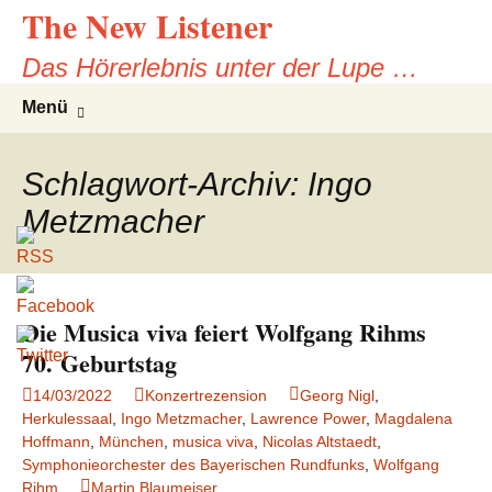
The New Listener
Zum
Inhalt
Das Hörerlebnis unter der Lupe …
springen
Suche
Menü
nach:
Schlagwort-Archiv: Ingo
Metzmacher
Die Musica viva feiert Wolfgang Rihms
70. Geburtstag
14/03/2022
Konzertrezension
Georg Nigl
,
Herkulessaal
,
Ingo Metzmacher
,
Lawrence Power
,
Magdalena
Hoffmann
,
München
,
musica viva
,
Nicolas Altstaedt
,
Symphonieorchester des Bayerischen Rundfunks
,
Wolfgang
Rihm
Martin Blaumeiser