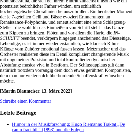
Kontrabasstuba, die sich bei ihrem Eintritt zunächst unisono wie ein
potenziert bedrohlicher Fafner winden, um schließlich
hochenergetische Chorallinien herauszubrüllen. Ein herrlicher Moment
der je 7-geteilten Celli und Bässe evoziert Erinnerungen an
Renaissance-Polyphonie, und erneut scheint eine reine Schlagzeug-
Stelle – die wohl für das Einmeißeln von Schrift steht – das Ganze
zum Kippen zu bringen. Flöten und vor allem die Harfe, die
IN-
SCHRIFT
beendet, verkörpern hingegen anscheinend das Diesseitige,
Lebendige; es ist immer wieder erstaunlich, wie klar sich Rihms
Klänge vom Zuhörer emotional fassen lassen. Metzmacher und das
Orchester realisieren diese im Detail kompliziert changierende Musik
mit ungemeiner Präzision und total kontrollierter dynamischer
Abstufung: musica viva in Bestform. Der Schlussapplaus gilt dann
natürlich trotzdem vorrangig dem doch etwas gerührten Komponisten,
dem man nur weiter solch überbordende Schaffenskraft wünschen
möchte.
[Martin Blaumeiser, 13. März 2022]
Schreibe einen Kommentar
Letzte Beiträge
Humor in der Musikforschung: Hugo Riemanns Traktat „De
cantu fractibili“ (1898) und die Folgen