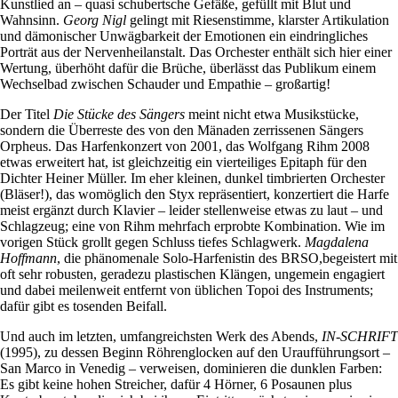
Kunstlied an – quasi schubertsche Gefäße, gefüllt mit Blut und
Wahnsinn.
Georg Nigl
gelingt mit Riesenstimme, klarster Artikulation
und dämonischer Unwägbarkeit der Emotionen ein eindringliches
Porträt aus der Nervenheilanstalt. Das Orchester enthält sich hier einer
Wertung, überhöht dafür die Brüche, überlässt das Publikum einem
Wechselbad zwischen Schauder und Empathie – großartig!
Der Titel
Die Stücke des Sängers
meint nicht etwa Musikstücke,
sondern die Überreste des von den Mänaden zerrissenen Sängers
Orpheus. Das Harfenkonzert von 2001, das Wolfgang Rihm 2008
etwas erweitert hat, ist gleichzeitig ein vierteiliges Epitaph für den
Dichter Heiner Müller. Im eher kleinen, dunkel timbrierten Orchester
(Bläser!), das womöglich den Styx repräsentiert, konzertiert die Harfe
meist ergänzt durch Klavier – leider stellenweise etwas zu laut – und
Schlagzeug; eine von Rihm mehrfach erprobte Kombination. Wie im
vorigen Stück grollt gegen Schluss tiefes Schlagwerk.
Magdalena
Hoffmann
, die phänomenale Solo-Harfenistin des BRSO,begeistert mit
oft sehr robusten, geradezu plastischen Klängen, ungemein engagiert
und dabei meilenweit entfernt von üblichen Topoi des Instruments;
dafür gibt es tosenden Beifall.
Und auch im letzten, umfangreichsten Werk des Abends,
IN-SCHRIFT
(1995), zu dessen Beginn Röhrenglocken auf den Uraufführungsort –
San Marco in Venedig – verweisen, dominieren die dunklen Farben:
Es gibt keine hohen Streicher, dafür 4 Hörner, 6 Posaunen plus