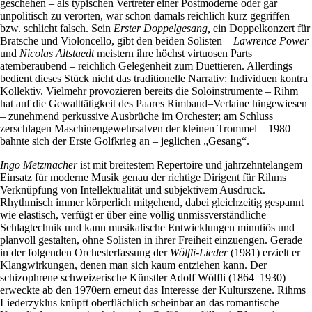
geschehen – als typischen Vertreter einer Postmoderne oder gar
unpolitisch zu verorten, war schon damals reichlich kurz gegriffen
bzw. schlicht falsch. Sein
Erster Doppelgesang,
ein Doppelkonzert für
Bratsche und Violoncello, gibt den beiden Solisten –
Lawrence Power
und
Nicolas Altstaedt
meistern ihre höchst virtuosen Parts
atemberaubend – reichlich Gelegenheit zum Duettieren. Allerdings
bedient dieses Stück nicht das traditionelle Narrativ: Individuen kontra
Kollektiv. Vielmehr provozieren bereits die Soloinstrumente – Rihm
hat auf die Gewalttätigkeit des Paares Rimbaud–Verlaine hingewiesen
– zunehmend perkussive Ausbrüche im Orchester; am Schluss
zerschlagen Maschinengewehrsalven der kleinen Trommel – 1980
bahnte sich der Erste Golfkrieg an – jeglichen „Gesang“.
Ingo Metzmacher
ist mit breitestem Repertoire und jahrzehntelangem
Einsatz für moderne Musik genau der richtige Dirigent für Rihms
Verknüpfung von Intellektualität und subjektivem Ausdruck.
Rhythmisch immer körperlich mitgehend, dabei gleichzeitig gespannt
wie elastisch, verfügt er über eine völlig unmissverständliche
Schlagtechnik und kann musikalische Entwicklungen minutiös und
planvoll gestalten, ohne Solisten in ihrer Freiheit einzuengen. Gerade
in der folgenden Orchesterfassung der
Wölfli-Lieder
(1981) erzielt er
Klangwirkungen, denen man sich kaum entziehen kann. Der
schizophrene schweizerische Künstler Adolf Wölfli (1864–1930)
erweckte ab den 1970ern erneut das Interesse der Kulturszene. Rihms
Liederzyklus knüpft oberflächlich scheinbar an das romantische