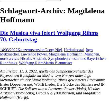
nach:
Schlagwort-Archiv: Magdalena
Hoffmann
Die Musica viva feiert Wolfgang Rihms
70. Geburtstag
14/03/2022
Konzertrezension
Georg Nigl
,
Herkulessaal
,
Ingo
Metzmacher
,
Lawrence Power
,
Magdalena Hoffmann
,
München
,
musica viva
,
Nicolas Altstaedt
,
Symphonieorchester des Bayerischen
Rundfunks
,
Wolfgang Rihm
Martin Blaumeiser
Am Freitag, 11. 3. 2022, spielte das Symphonieorchester des
Bayerischen Rundfunks im Musica-viva-Konzert unter Ingo
Metzmacher ein der Musik Wolfgang Rihms gewidmetes Programm:
Erster Doppelgesang, Wölfli-Lieder, Die Stücke des Sängers
und
IN-
SCHRIFT
. Die Solisten waren Lawrence Power (Viola),
Nicolas
Altstaedt (Violoncello), Georg Nigl (Bassbariton) und Magdalena
Hoffmann (Harfe).