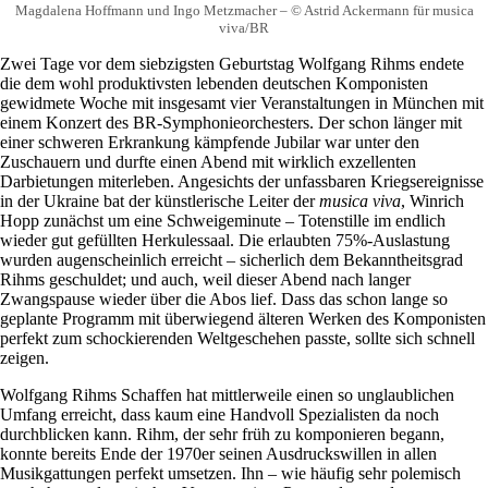
Magdalena Hoffmann und Ingo Metzmacher – © Astrid Ackermann für musica
viva/BR
Zwei Tage vor dem siebzigsten Geburtstag Wolfgang Rihms endete
die dem wohl produktivsten lebenden deutschen Komponisten
gewidmete Woche mit insgesamt vier Veranstaltungen in München mit
einem Konzert des BR-Symphonieorchesters. Der schon länger mit
einer schweren Erkrankung kämpfende Jubilar war unter den
Zuschauern und durfte einen Abend mit wirklich exzellenten
Darbietungen miterleben. Angesichts der unfassbaren Kriegsereignisse
in der Ukraine bat der künstlerische Leiter der
musica viva
, Winrich
Hopp zunächst um eine Schweigeminute – Totenstille im endlich
wieder gut gefüllten Herkulessaal. Die erlaubten 75%-Auslastung
wurden augenscheinlich erreicht – sicherlich dem Bekanntheitsgrad
Rihms geschuldet; und auch, weil dieser Abend nach langer
Zwangspause wieder über die Abos lief. Dass das schon lange so
geplante Programm mit überwiegend älteren Werken des Komponisten
perfekt zum schockierenden Weltgeschehen passte, sollte sich schnell
zeigen.
Wolfgang Rihms Schaffen hat mittlerweile einen so unglaublichen
Umfang erreicht, dass kaum eine Handvoll Spezialisten da noch
durchblicken kann. Rihm, der sehr früh zu komponieren begann,
konnte bereits Ende der 1970er seinen Ausdruckswillen in allen
Musikgattungen perfekt umsetzen. Ihn – wie häufig sehr polemisch